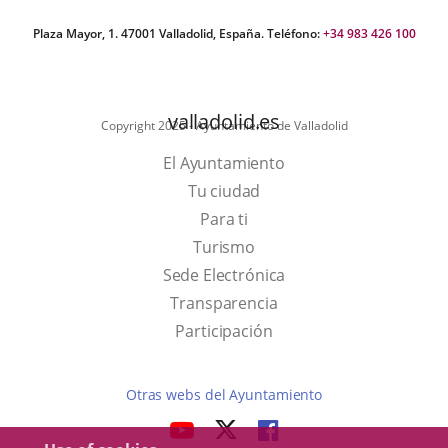
Plaza Mayor, 1. 47001 Valladolid, España. Teléfono:
+34 983 426 100
valladolid.es
Copyright 2025 - Ayuntamiento de Valladolid
El Ayuntamiento
Tu ciudad
Para ti
This
Turismo
link
Link
Sede Electrónica
will
to
Transparencia
open
external
Participación
in
application.
a
Otras webs del Ayuntamiento
pop-
aderSocial
LINK
LINK
LINK
up