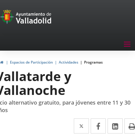
Portal
Jump to content
de
Participación
Menu
Tog
navegación
nav
Participación
Home
Espacios de Participación
Actividades
Programas
Vallatarde y
Vallanoche
cio alternativo gratuito, para jóvenes entre 11 y 30
ños
Twitter
Enlace
Facebook
Enlace
Link
Enla
a
a
a