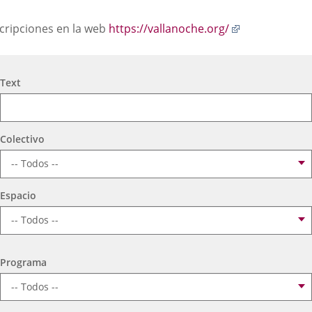
una
una
una
escripción
Enlace
ncripciones en la web
https://vallanoche.org/
aplicación
aplicación
aplic
a
una
externa.
externa.
exte
aplicación
Search
Text
externa.
Colectivo
Espacio
Programa