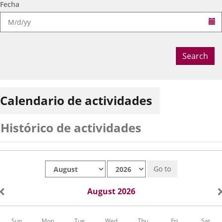
Fecha
Se
Search
Calendario de actividades
Histórico de actividades
Month
Year
Go to
August 2026
Calendar
Sun
Mon
Tue
Wed
Thu
Fri
Sat