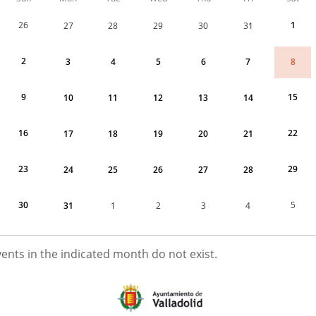
of
Vallatarde
26
1
27
28
29
30
31
y
Vallanoche
for
2
8
3
4
5
6
7
August
2026
9
15
10
11
12
13
14
16
22
17
18
19
20
21
23
29
24
25
26
27
28
30
5
31
1
2
3
4
UGUST
vents in the indicated month do not exist.
026