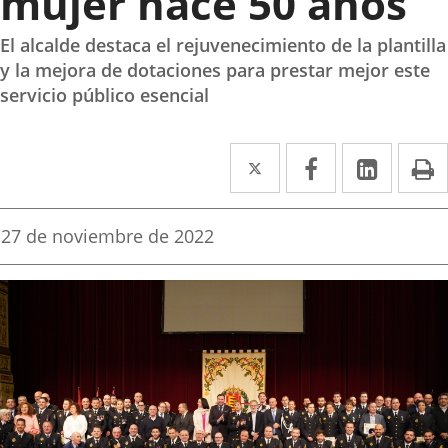
mujer hace 50 años
El alcalde destaca el rejuvenecimiento de la plantilla
y la mejora de dotaciones para prestar mejor este
servicio público esencial
Twitter
Enlace
Facebook
Enlace
Linked
Enlace
P
a
a
a
una
una
una
Fecha
27 de noviembre de 2022
de
aplicación
aplicación
aplica
la
noticia
externa.
externa.
extern