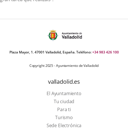
Plaza Mayor, 1. 47001 Valladolid, España. Teléfono:
+34 983 426 100
Copyright 2025 - Ayuntamiento de Valladolid
valladolid.es
El Ayuntamiento
Tu ciudad
Para ti
This
Turismo
link
Link
Sede Electrónica