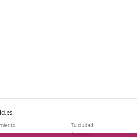
id.es
amiento
Tu ciudad
Este
Turismo