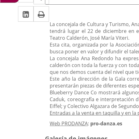
de
a
a
la
LinkedIn
Enlace
Imprimir
una
noticia
una
a
aplicación
Descripción
aplicación
La concejala de Cultura y Turismo, An
una
tendrá lugar el 22 de diciembre en 
externa.
externa.
Teatro Calderón, José María Viteri.
aplicación
Esta cita, organizada por la Asociaci
busca poner en valor y difundir el tal
externa.
La concejala Ana Redondo ha expresa
calderón con toda la fuerza y con tod
que nos demos cuenta del nivel que tie
Este año la dirección de la Gala corr
presentarán piezas de diferentes espe
Blueberry Dance Co mostrará algunos 
Caduk, coreografía e interpretación d
Eiffel; y Colectivo Algazara de Segundo
Entradas a la venta en taquilla y en l
Web PRODANZA
:
pro-danza.es
Galería de imágenes