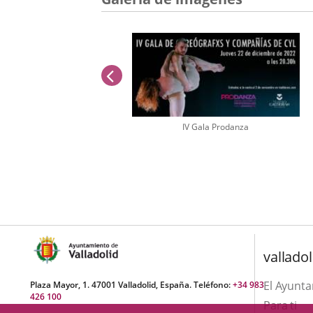
anterior
IV Gala Prodanza
Número
de
diapositivas:
1
valladol
El Ayunt
Plaza Mayor, 1. 47001 Valladolid, España. Teléfono:
+34 983
426 100
Para ti