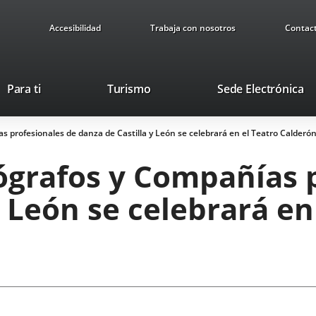
Accesibilidad
Trabaja con nosotros
Contac
Este
En
Para ti
Turismo
Sede Electrónica
enlace
a
se
u
s profesionales de danza de Castilla y León se celebrará en el Teatro Calderó
abrirá
ap
en
ex
eógrafos y Compañías 
una
ventana
y León se celebrará en
nueva.