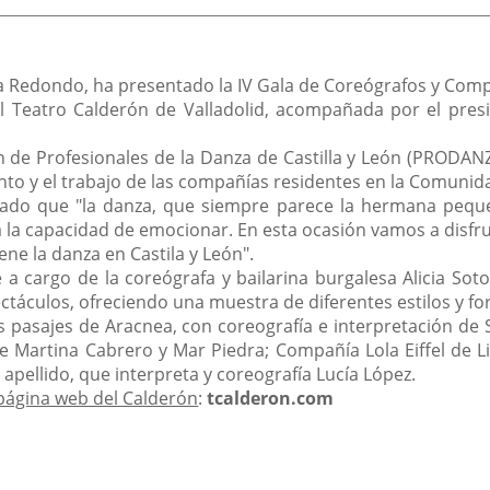
a Redondo, ha presentado la IV Gala de Coreógrafos y Comp
el Teatro Calderón de Valladolid, acompañada por el pres
ón de Profesionales de la Danza de Castilla y León (PRODAN
ento y el trabajo de las compañías residentes en la Comunid
do que "la danza, que siempre parece la hermana pequeña
a la capacidad de emocionar. En esta ocasión vamos a disfr
ne la danza en Castila y León".
e a cargo de la coreógrafa y bailarina burgalesa Alicia So
ctáculos, ofreciendo una muestra de diferentes estilos y fo
pasajes de Aracnea, con coreografía e interpretación de 
e Martina Cabrero y Mar Piedra; Compañía Lola Eiffel de Lib
 apellido, que interpreta y coreografía Lucía López.
a página web del Calderón
:
tcalderon.com