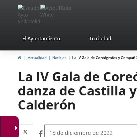
Portal
Saltar al contenido
avaTop
Web
del
Ayuntamiento
valladolid.es
El Ayuntamiento
Tu ciudad
de
Inicio
Actualidad
Noticias
La IV Gala de Coreógrafos y Compañía
Valladolid
La IV Gala de Cor
danza de Castilla 
Calderón
Twitter
Enlace
Facebook
Enlace
Fecha
15 de diciembre de 2022