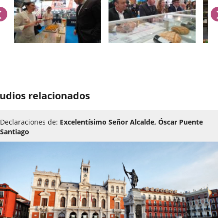
previus
umber
udios relacionados
iders:
Declaraciones de:
Excelentísimo Señor Alcalde, Óscar Puente
Santiago