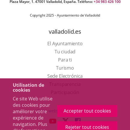
Plaza Mayor, 1. 47001 Valladolid, España. Teléfono:
+34 983 426 100
Copyright 2025 - Ayuntamiento de Valladolid
valladolid.es
El Ayuntamiento
Tu ciudad
Para ti
Este
Turismo
enlace
Enlace
Sede Electrónica
se
a
Transparencia
Utilisation de
cookies
abrirá
una
Participación
Ce site Web utilise
en
aplicación
des cookies pour
una
externa.
Accepter tout cookies
Otras webs del ayuntamiento
améliorer votre
ventana
expérience de
aderSocial
ENLACE
ENLACE
ENLACE
navigation. Plus
nueva.
Rejeter tout cookies
A
A
A