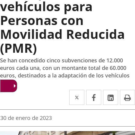
vehículos para
Personas con
Movilidad Reducida
(PMR)
Se han concedido cinco subvenciones de 12.000
euros cada una, con un montante total de 60.000
euros, destinados a la adaptación de los vehículos
Twitter
Enlace
Facebook
Enlace
Linke
Enlace
I
a
a
a
una
una
una
Fecha
30 de enero de 2023
de
aplicación
aplicación
aplica
la
noticia