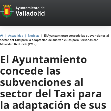
Portal
Saltar al contenido
Web
del
Ayuntamiento
Inicio
Actualidad
Noticias
El Ayuntamiento concede las subvenciones al
sector del Taxi para la adaptación de sus vehículos para Personas con
de
Movilidad Reducida (PMR)
Valladolid
El Ayuntamiento
concede las
subvenciones al
sector del Taxi para
la adaptación de sus