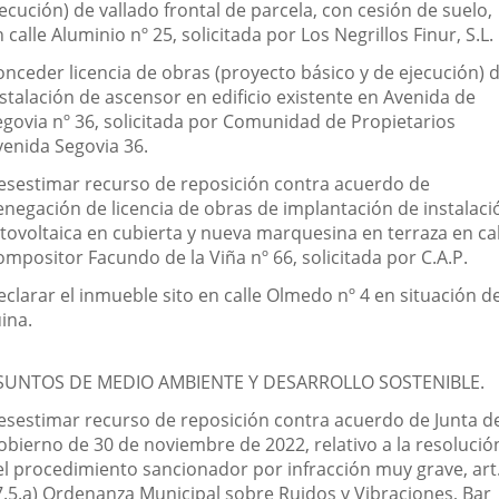
ecución) de vallado frontal de parcela, con cesión de suelo,
 calle Aluminio nº 25, solicitada por Los Negrillos Finur, S.L.
onceder licencia de obras (proyecto básico y de ejecución) 
stalación de ascensor en edificio existente en Avenida de
egovia nº 36, solicitada por Comunidad de Propietarios
venida Segovia 36.
esestimar recurso de reposición contra acuerdo de
enegación de licencia de obras de implantación de instalaci
otovoltaica en cubierta y nueva marquesina en terraza en cal
mpositor Facundo de la Viña nº 66, solicitada por C.A.P.
eclarar el inmueble sito en calle Olmedo nº 4 en situación d
ina.
SUNTOS DE MEDIO AMBIENTE Y DESARROLLO SOSTENIBLE.
esestimar recurso de reposición contra acuerdo de Junta d
obierno de 30 de noviembre de 2022, relativo a la resolució
el procedimiento sancionador por infracción muy grave, art
7.5.a) Ordenanza Municipal sobre Ruidos y Vibraciones, Bar