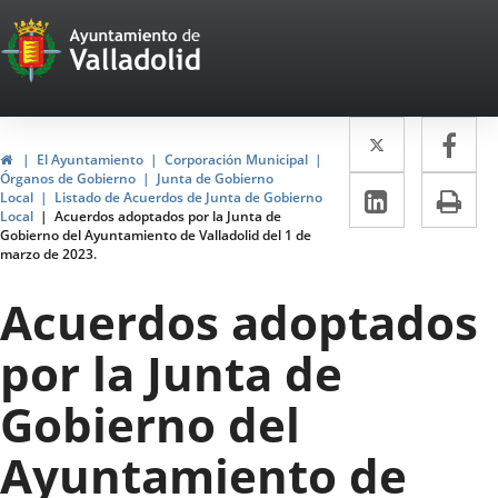
Portal
Saltar al contenido
Web
del
Twitter
Enlace
Fa
Enl
Ayuntamiento
Inicio
El Ayuntamiento
Corporación Municipal
a
a
Órganos de Gobierno
Junta de Gobierno
de
LinkedIn
Enlace
Im
Local
Listado de Acuerdos de Junta de Gobierno
una
un
Local
Acuerdos adoptados por la Junta de
a
Valladolid
Gobierno del Ayuntamiento de Valladolid del 1 de
aplicació
apl
marzo de 2023.
una
externa.
ext
aplicaci
Acuerdos adoptados
externa.
por la Junta de
Gobierno del
Ayuntamiento de