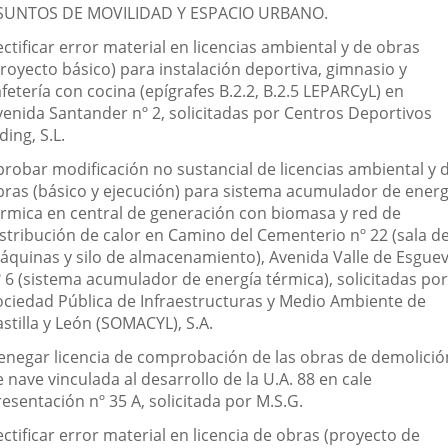
SUNTOS DE MOVILIDAD Y ESPACIO URBANO.
ctificar error material en licencias ambiental y de obras
proyecto básico) para instalación deportiva, gimnasio y
fetería con cocina (epígrafes B.2.2, B.2.5 LEPARCyL) en
venida Santander nº 2, solicitadas por Centros Deportivos
ding, S.L.
probar modificación no sustancial de licencias ambiental y 
bras (básico y ejecución) para sistema acumulador de energ
érmica en central de generación con biomasa y red de
istribución de calor en Camino del Cementerio nº 22 (sala d
áquinas y silo de almacenamiento), Avenida Valle de Esgue
º 6 (sistema acumulador de energía térmica), solicitadas por
ociedad Pública de Infraestructuras y Medio Ambiente de
stilla y León (SOMACYL), S.A.
enegar licencia de comprobación de las obras de demolició
 nave vinculada al desarrollo de la U.A. 88 en cale
esentación nº 35 A, solicitada por M.S.G.
ctificar error material en licencia de obras (proyecto de