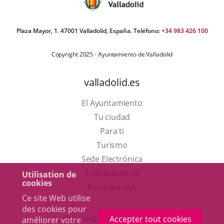
Plaza Mayor, 1. 47001 Valladolid, España. Teléfono:
+34 983 426 100
Copyright 2025 - Ayuntamiento de Valladolid
valladolid.es
El Ayuntamiento
Tu ciudad
Para ti
Este
Turismo
enlace
Enlace
Sede Electrónica
se
a
Transparencia
Utilisation de
cookies
abrirá
una
Participación
Ce site Web utilise
en
aplicación
des cookies pour
una
externa.
Accepter tout cookies
Otras webs del ayuntamiento
améliorer votre