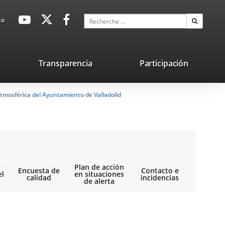
avaHeaderSocial
Enlace
Enlace
Enlace
Recherche
to
Recherch
a
a
a
una
una
una
aplicación
aplicación
aplicación
lace
Transparencia
Participación
externa.
externa.
externa.
na
tmosférica del Ayuntamiento de Valladolid
licación
terna.
e
Plan de acción
Encuesta de
Contacto e
el
en situaciones
calidad
incidencias
de alerta