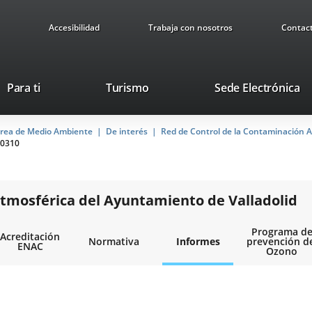
Accesibilidad
Trabaja con nosotros
Contac
Este
En
Para ti
Turismo
Sede Electrónica
enlace
a
se
u
rea de Medio Ambiente
De interés
abrirá
Red de Control de la Contaminación A
ap
0310
en
ex
una
ventana
nueva.
tmosférica del Ayuntamiento de Valladolid
Programa d
Acreditación
Normativa
Informes
prevención d
ENAC
Ozono