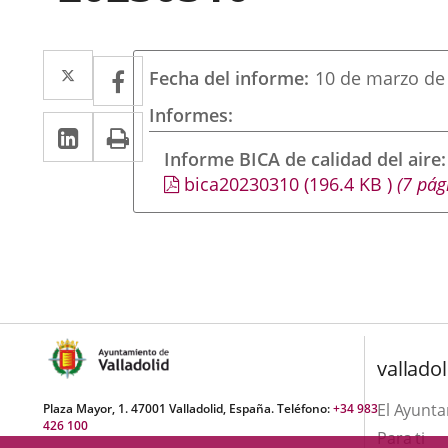
Twitter
Enlace
Facebook
Enlace
Fecha del informe
10 de marzo de
a
a
Informes
LinkedIn
Enlace
Imprimir
una
una
a
Informe BICA de calidad del aire
aplicación
aplicación
bica20230310
(196.4
KB
)
(7 pág
una
externa.
externa.
aplicación
externa.
valladol
El Ayunt
Plaza Mayor, 1. 47001 Valladolid, España. Teléfono:
+34 983
426 100
Para ti