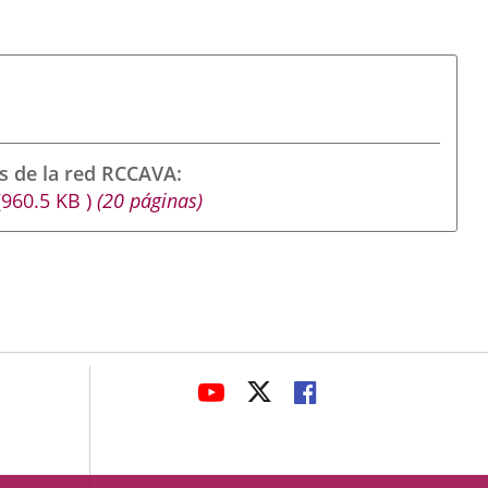
s de la red RCCAVA
(960.5
KB
)
(20 páginas)
avaHeaderSocial
ENLACE
ENLACE
ENLACE
A
A
A
UNA
UNA
UNA
APLICACIÓN
APLICACIÓN
APLICACIÓN