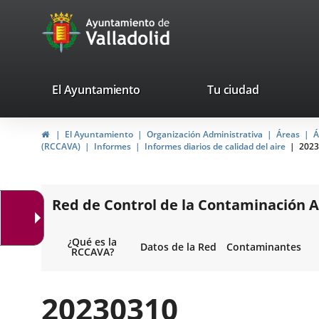
Portal
Saltar al contenido
avaTop
Web
del
Ayuntamiento
valladolid.es
El Ayuntamiento
Tu ciudad
de
Inicio
El Ayuntamiento
Organización Administrativa
Áreas
Á
Valladolid
(RCCAVA)
Informes
Informes diarios de calidad del aire
2023
Red de Control de la Contaminación A
¿Qué es la
Datos de la Red
Contaminantes
RCCAVA?
20230310