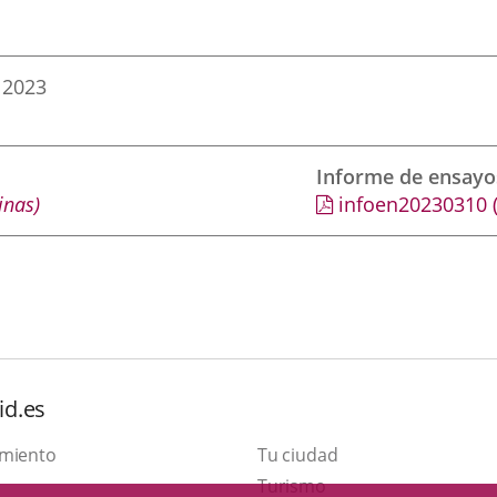
 2023
Informe de ensayo
inas)
infoen20230310
id.es
amiento
Tu ciudad
Este
Turismo