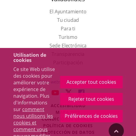
El Ayuntamiento
Tu ciudad
Para ti
Este
Turismo
enlace
Enlace
Sede Electrónica
se
a
Transparencia
Utilisation de
cookies
abrirá
una
Participación
Ce site Web utilise
en
aplicación
des cookies pour
una
externa.
Accepter tout cookies
Otras webs del ayuntamiento
améliorer votre
ventana
expérience de
aderSocial
ENLACE
ENLACE
ENLACE
navigation. Plus
nueva.
Rejeter tout cookies
A
A
A
d'informations
ACCESIBILIDAD
UNA
UNA
UNA
sur
comment
MAPA WEB
APLICACIÓN
APLICACIÓN
APLICACIÓN
nous utilisons les
Préférences de cookies
r
CONDICIONES LEGALES
EXTERNA.
EXTERNA.
EXTERNA.
cookies et
POLÍTICA DE COOKIES
comment vous
"Volver
PROTECCIÓN DE DATOS