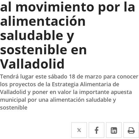
al movimiento por la
alimentación
saludable y
sostenible en
Valladolid
Tendrá lugar este sábado 18 de marzo para conocer
los proyectos de la Estrategia Alimentaria de
Valladolid y poner en valor la importante apuesta
municipal por una alimentación saludable y
sostenible
Twitter
Enlace
Facebook
Enlace
Linke
Enlace
I
a
a
a