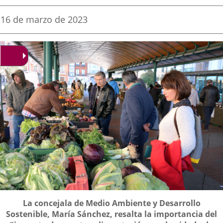
una
una
una
Fecha
16 de marzo de 2023
de
aplicación
aplicación
aplica
la
noticia
externa.
externa.
extern
Descripción
La concejala de Medio Ambiente y Desarrollo
Sostenible, María Sánchez, resalta la importancia del