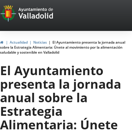
Portal
Saltar al contenido
Web
del
Ayuntamiento
Inicio
Actualidad
Noticias
El Ayuntamiento presenta la jornada anual
sobre la Estrategia Alimentaria: Únete al movimiento por la alimentación
de
saludable y sostenible en Valladolid
Valladolid
El Ayuntamiento
presenta la jornada
anual sobre la
Estrategia
Alimentaria: Únete