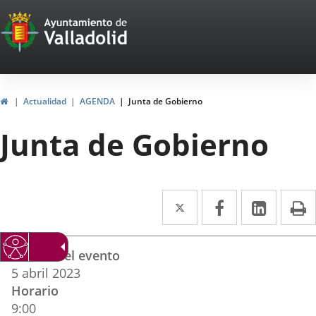
Portal
Jump to content
Web
del
Ayuntamiento
Home
Actualidad
AGENDA
Junta de Gobierno
de
Junta de Gobierno
Valladolid
Twitter
Enlace
Facebook
Enlace
Linked
Enlace
P
a
a
a
Datos
una
una
una
Fechas del evento
del
aplicación
aplicación
aplica
5
abril
2023
evento
Horario
externa.
externa.
extern
9:00