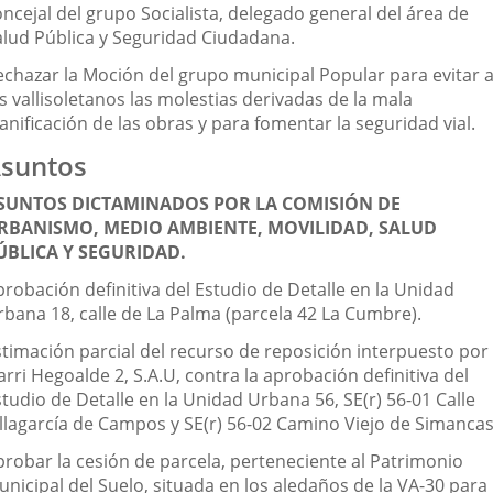
ncejal del grupo Socialista, delegado general del área de
alud Pública y Seguridad Ciudadana.
echazar la Moción del grupo municipal Popular para evitar 
s vallisoletanos las molestias derivadas de la mala
anificación de las obras y para fomentar la seguridad vial.
suntos
SUNTOS DICTAMINADOS POR LA COMISIÓN DE
RBANISMO, MEDIO AMBIENTE, MOVILIDAD, SALUD
ÚBLICA Y SEGURIDAD.
probación definitiva del Estudio de Detalle en la Unidad
rbana 18, calle de La Palma (parcela 42 La Cumbre).
stimación parcial del recurso de reposición interpuesto por
rri Hegoalde 2, S.A.U, contra la aprobación definitiva del
tudio de Detalle en la Unidad Urbana 56, SE(r) 56-01 Calle
illagarcía de Campos y SE(r) 56-02 Camino Viejo de Simancas
probar la cesión de parcela, perteneciente al Patrimonio
nicipal del Suelo, situada en los aledaños de la VA-30 para 