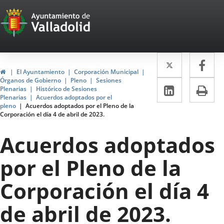
Portal
Saltar al contenido
Web
del
Twitter
Enlace
Fa
Enl
Ayuntamiento
Inicio
El Ayuntamiento
Corporación Municipal
a
a
Órganos de Gobierno
Pleno
Sesiones
de
LinkedIn
Enlace
Im
Plenarias
Histórico de Sesiones
una
un
Plenarias
Acuerdos adoptados por el
a
Valladolid
pleno
Acuerdos adoptados por el Pleno de la
aplicació
apl
Corporación el día 4 de abril de 2023.
una
externa.
ext
aplicaci
Acuerdos adoptados
externa.
por el Pleno de la
Corporación el día 4
de abril de 2023.