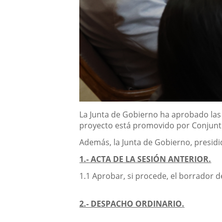
Descripción
La Junta de Gobierno ha aprobado las l
proyecto está promovido por Conjunto R
Además, la Junta de Gobierno, presidi
1.- ACTA DE LA SESIÓN ANTERIOR.
1.1 Aprobar, si procede, el borrador de
2.- DESPACHO ORDINARIO.