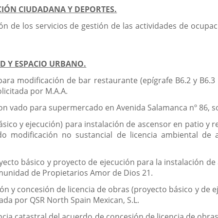
ACIÓN CIUDADANA Y DEPORTES.
n de los servicios de gestión de las actividades de ocupaci
AD Y ESPACIO URBANO.
para modificación de bar restaurante (epígrafe B6.2 y B6.3
licitada por M.A.A.
 con vado para supermercado en Avenida Salamanca nº 86, so
ásico y ejecución) para instalación de ascensor en patio y r
ndo modificación no sustancial de licencia ambiental d
cto básico y proyecto de ejecución para la instalación de a
omunidad de Propietarios Amor de Dios 21.
ión y concesión de licencia de obras (proyecto básico y de 
tada por QSR North Spain Mexican, S.L.
rencia catastral del acuerdo de concesión de licencia de obr