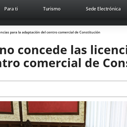
This
Li
Para ti
Turismo
Sede Electrónica
Accesibilidad
Trabaja con nosotros
Contac
link
to
will
ext
open
app
encias para la adaptación del centro comercial de Constitución
in
a
no concede las licenci
pop-
up
ntro comercial de Con
window.