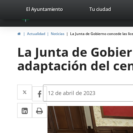
Portal
Jump to content
valladolid.es
El Ayuntamiento
Tu ciudad
avaTop
Web
del
Home
Actualidad
Noticias
La Junta de Gobierno concede las lic
Ayuntamiento
La Junta de Gobier
de
adaptación del ce
Valladolid
Twitter
Enlace
Facebook
Enlace
Fecha
12 de abril de 2023
de
a
a
la
Linkedin
Enlace
Print
una
noticia
una
a
aplicación
aplicación
una
externa.
externa.