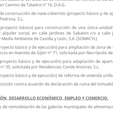
 en Camino de Taladriz nº 16, D.A.G.
de construcción de nave-cobertizo (proyecto básico y de e
 Pedrosa, S.L.
 (proyecto básico) para construcción de una única unidad
lquiler social, en calle Jardines de Sabatini c/v a calle J
y Medio Ambiente de Castilla y León, S.A. (SOMACYL)
proyecto básico y de ejecución) para ampliación de zona d
icos en Avenida de Gijón nº 71, solicitada por Necrópolis de 
proyecto básico y de ejecución) para adaptación de aparta
nº 35, solicitada por Residencias Conde Ansúrez, S.L.
oyecto básico y de ejecución) de reforma de vivienda unifami
sición contra acuerdo de declaración de ruina del inmueble
CIÓN, DESARROLLO ECONÓMICO, EMPLEO Y COMERCIO.
as de remodelación de las galerías municipales de alimentac