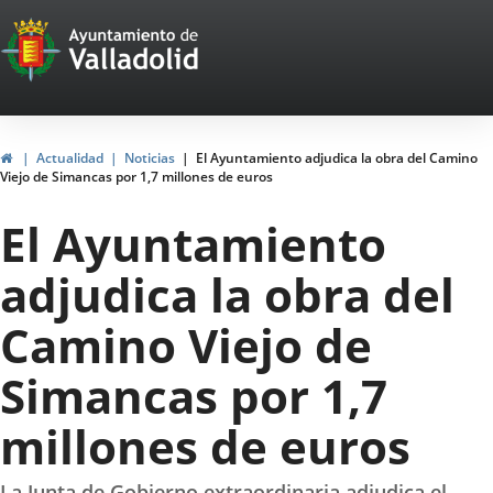
Portal
Saltar al contenido
Web
del
Ayuntamiento
Inicio
Actualidad
Noticias
El Ayuntamiento adjudica la obra del Camino
Viejo de Simancas por 1,7 millones de euros
de
El Ayuntamiento
Valladolid
adjudica la obra del
Camino Viejo de
Simancas por 1,7
millones de euros
La Junta de Gobierno extraordinaria adjudica el