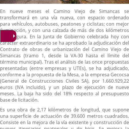
Descripción
En nueve meses el Camino Viejo de Simancas se
transformará en una vía nueva, con espacio ordenado
para vehículos, autobuses, peatones y ciclistas; con mejor
iluminación, y con una calzada de más de dos kilómetros
más segura. En la Junta de Gobierno celebrada hoy con
carácter extraordinario se ha aprobado la adjudicación del
Contrato de obras de urbanización del Camino Viejo de
Simancas (tramo 1, desde la VA-30 hasta el límite del
término municipal). Tras el análisis de las once propuestas
presentadas (entre empresas y UTEs), se ha adjudicado,
conforme a la propuesta de la Mesa, a la empresa Gecocsa
(General de Construcciones Civiles SA), por 1.660.929,22
euros (IVA incluido), y un plazo de ejecución de nueve
meses. La baja ha sido del 18% respecto al presupuesto
base de licitación.
Es una obra de 2,17 kilómetros de longitud, que supone
una superficie de actuación de 39.600 metros cuadrados.
Consiste en la mejora de la vía existente y construcción de
nuevos itinerarios peatonales y de bicis. Se mejora la