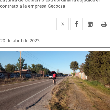
contrato a la empresa Gecocsa
Twitter
Enlace
Facebook
Enlace
Linke
Enlace
I
a
a
a
una
una
una
Fecha
20 de abril de 2023
de
aplicación
aplicación
aplica
la
noticia
externa.
externa.
extern