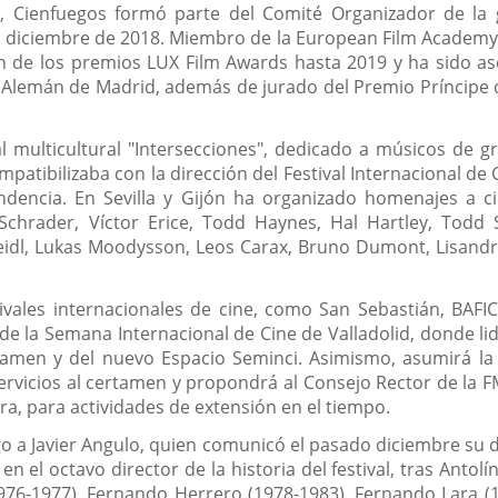
la, Cienfuegos formó parte del Comité Organizador de la
n diciembre de 2018. Miembro de la European Film Academy
n de los premios LUX Film Awards hasta 2019 y ha sido a
 Alemán de Madrid, además de jurado del Premio Príncipe d
al multicultural "Intersecciones", dedicado a músicos de 
patibilizaba con la dirección del Festival Internacional de 
dencia. En Sevilla y Gijón ha organizado homenajes a cin
Schrader, Víctor Erice, Todd Haynes, Hal Hartley, Todd 
idl, Lukas Moodysson, Leos Carax, Bruno Dumont, Lisandro
vales internacionales de cine, como San Sebastián, BAFICI,
e la Semana Internacional de Cine de Valladolid, donde lide
amen y del nuevo Espacio Seminci. Asimismo, asumirá la rep
rvicios al certamen y propondrá al Consejo Rector de la FMC
dera, para actividades de extensión en el tiempo.
go a Javier Angulo, quien comunicó el pasado diciembre su d
en el octavo director de la historia del festival, tras Anto
976-1977), Fernando Herrero (1978-1983), Fernando Lara (1