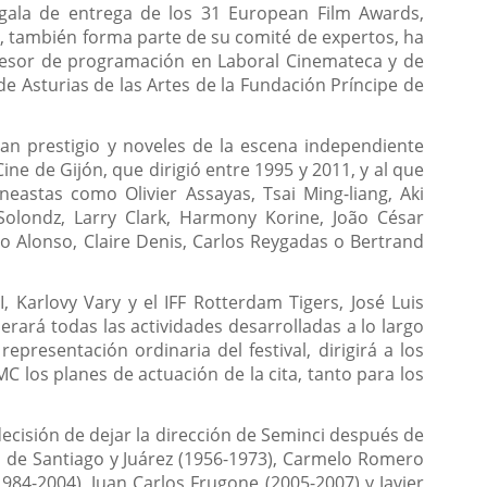
 gala de entrega de los 31 European Film Awards,
, también forma parte de su comité de expertos, ha
sesor de programación en Laboral Cinemateca y de
e Asturias de las Artes de la Fundación Príncipe de
gran prestigio y noveles de la escena independiente
Cine de Gijón, que dirigió entre 1995 y 2011, y al que
eastas como Olivier Assayas, Tsai Ming-liang, Aki
Solondz, Larry Clark, Harmony Korine, João César
 Alonso, Claire Denis, Carlos Reygadas o Bertrand
 Karlovy Vary y el IFF Rotterdam Tigers, José Luis
rará todas las actividades desarrolladas a lo largo
resentación ordinaria del festival, dirigirá a los
 los planes de actuación de la cita, tanto para los
ecisión de dejar la dirección de Seminci después de
lín de Santiago y Juárez (1956-1973), Carmelo Romero
984-2004), Juan Carlos Frugone (2005-2007) y Javier