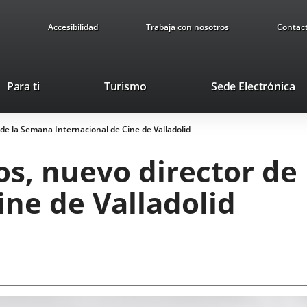
Accesibilidad
Trabaja con nosotros
Contac
This
Li
Para ti
Turismo
Sede Electrónica
link
to
will
ex
 de la Semana Internacional de Cine de Valladolid
open
ap
in
os, nuevo director de
a
pop-
ine de Valladolid
up
window.