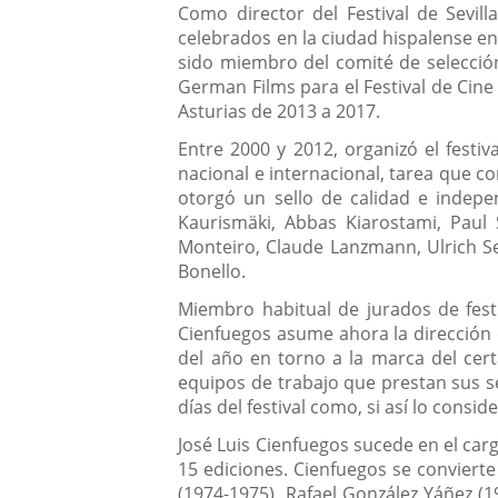
Como director del Festival de Sevil
celebrados en la ciudad hispalense e
sido miembro del comité de selecció
German Films para el Festival de Cine
Asturias de 2013 a 2017.
Entre 2000 y 2012, organizó el festiv
nacional e internacional, tarea que com
otorgó un sello de calidad e indepen
Kaurismäki, Abbas Kiarostami, Paul 
Monteiro, Claude Lanzmann, Ulrich Se
Bonello.
Miembro habitual de jurados de festi
Cienfuegos asume ahora la dirección d
del año en torno a la marca del cert
equipos de trabajo que prestan sus se
días del festival como, si así lo consi
José Luis Cienfuegos sucede en el car
15 ediciones. Cienfuegos se convierte 
(1974-1975), Rafael González Yáñez (1