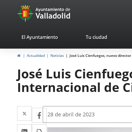
Portal
Jump to content
avaTop
Web
del
Ayuntamiento
valladolid.es
El Ayuntamiento
Tu ciudad
de
Home
Actualidad
Noticias
José Luis Cienfuegos, nuevo director
Valladolid
José Luis Cienfueg
Internacional de C
Twitter
Enlace
Facebook
Enlace
Fecha
28 de abril de 2023
de
a
a
la
Linkedin
Enlace
Print
una
noticia