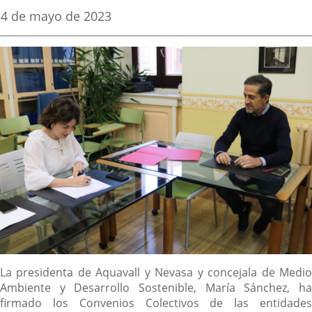
una
una
una
Fecha
4 de mayo de 2023
de
aplicación
aplicación
aplica
la
noticia
externa.
externa.
extern
Descripción
La presidenta de Aquavall y Nevasa y concejala de Medio
Ambiente y Desarrollo Sostenible, María Sánchez, ha
firmado los Convenios Colectivos de las entidades