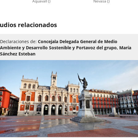
Aquavall ()
Nevasa ()
úmero
e
udios relacionados
apositivas:
Declaraciones de:
Concejala Delegada General de Medio
Ambiente y Desarrollo Sostenible y Portavoz del grupo, María
Sánchez Esteban