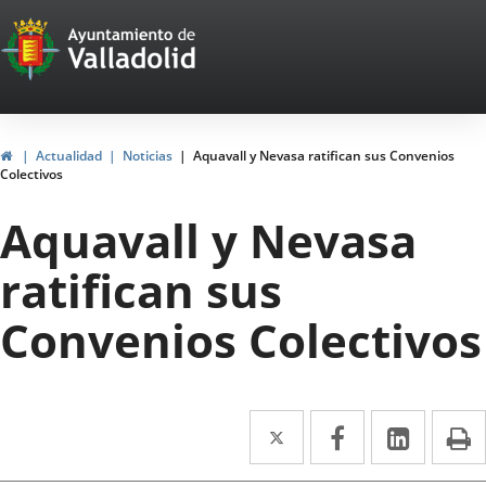
Portal
Saltar al contenido
Web
del
Ayuntamiento
Inicio
Actualidad
Noticias
Aquavall y Nevasa ratifican sus Convenios
Colectivos
de
Aquavall y Nevasa
Valladolid
ratifican sus
Convenios Colectivos
Twitter
Enlace
Facebook
Enlace
Linke
Enlace
I
a
a
a