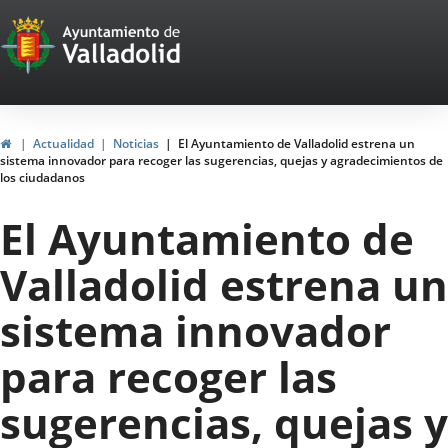
Portal
Saltar al contenido
Web
del
Ayuntamiento
Inicio
Actualidad
Noticias
El Ayuntamiento de Valladolid estrena un
sistema innovador para recoger las sugerencias, quejas y agradecimientos de
de
los ciudadanos
Valladolid
El Ayuntamiento de
Valladolid estrena un
sistema innovador
para recoger las
sugerencias, quejas y