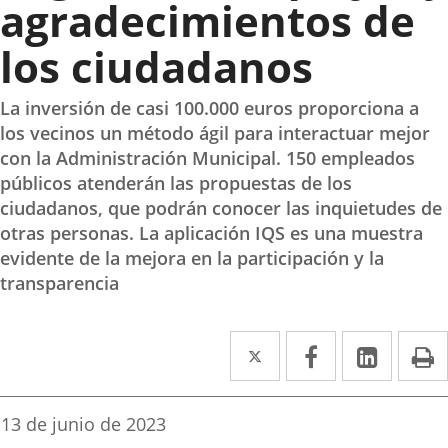
agradecimientos de
los ciudadanos
La inversión de casi 100.000 euros proporciona a
los vecinos un método ágil para interactuar mejor
con la Administración Municipal. 150 empleados
públicos atenderán las propuestas de los
ciudadanos, que podrán conocer las inquietudes de
otras personas. La aplicación IQS es una muestra
evidente de la mejora en la participación y la
transparencia
Twitter
Enlace
Facebook
Enlace
Linke
Enlace
I
a
a
a
una
una
una
Fecha
13 de junio de 2023
de