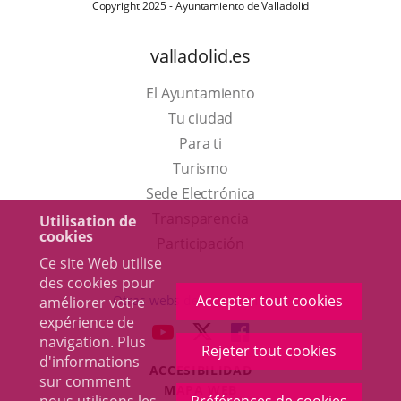
Copyright 2025 - Ayuntamiento de Valladolid
valladolid.es
El Ayuntamiento
Tu ciudad
Para ti
Este
Turismo
enlace
Enlace
Sede Electrónica
se
a
Transparencia
Utilisation de
cookies
abrirá
una
Participación
Ce site Web utilise
en
aplicación
des cookies pour
una
externa.
Accepter tout cookies
Otras webs del ayuntamiento
améliorer votre
ventana
expérience de
aderSocial
ENLACE
ENLACE
ENLACE
navigation. Plus
nueva.
Rejeter tout cookies
A
A
A
d'informations
ACCESIBILIDAD
UNA
UNA
UNA
sur
comment
MAPA WEB
APLICACIÓN
APLICACIÓN
APLICACIÓN