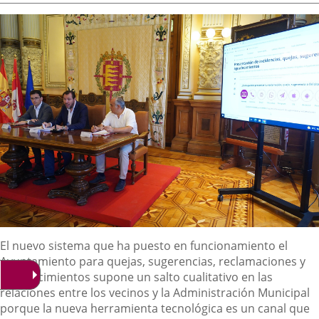
aplicación
aplicación
aplica
la
noticia
externa.
externa.
extern
Descripción
El nuevo sistema que ha puesto en funcionamiento el
Ayuntamiento para quejas, sugerencias, reclamaciones y
agradecimientos supone un salto cualitativo en las
relaciones entre los vecinos y la Administración Municipal
porque la nueva herramienta tecnológica es un canal que