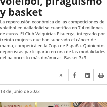
voleibol, piragüismo
y basket
La repercusión económica de las competiciones de
voleibol en Valladolid se cuantifica en 7,4 millones
de euros. El Club Valquirias Pisuerga, integrado por
treinta mujeres que han superado el cáncer de
mama, competirá en la Copa de España. Quinientos
deportistas participarán en una de las modalidades
del baloncesto más dinámicas, Basket 3x3
Twitter
Enlace
Facebook
Enlace
Linke
Enlace
I
a
a
a
una
una
una
Fecha
13 de junio de 2023
de
aplicación
aplicación
aplica
la
noticia
externa.
externa.
extern