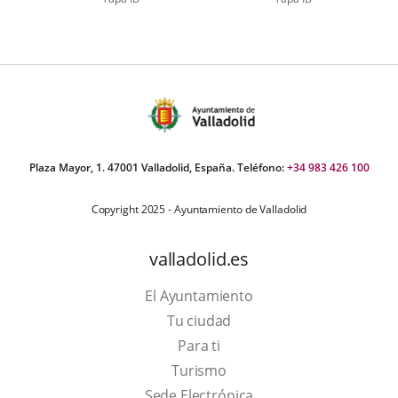
úmero
e
apositivas:
Plaza Mayor, 1. 47001 Valladolid, España. Teléfono:
+34 983 426 100
Copyright 2025 - Ayuntamiento de Valladolid
valladolid.es
El Ayuntamiento
Tu ciudad
Para ti
Este
Turismo
enlace
Enlace
Sede Electrónica