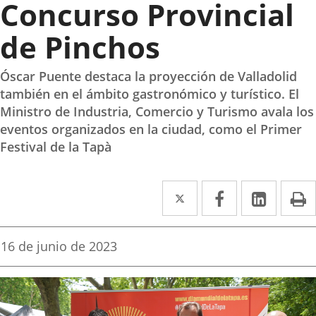
Concurso Provincial
de Pinchos
Óscar Puente destaca la proyección de Valladolid
también en el ámbito gastronómico y turístico. El
Ministro de Industria, Comercio y Turismo avala los
eventos organizados en la ciudad, como el Primer
Festival de la Tapà
Twitter
Enlace
Facebook
Enlace
Linke
Enlace
I
a
a
a
una
una
una
Fecha
16 de junio de 2023
de
aplicación
aplicación
aplica
la
noticia
externa.
externa.
extern