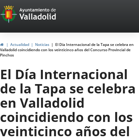
Portal
Saltar al contenido
Web
del
Ayuntamiento
Inicio
Actualidad
Noticias
El Día Internacional de la Tapa se celebra en
Valladolid coincidiendo con los veinticinco años del Concurso Provincial de
de
Pinchos
Valladolid
El Día Internacional
de la Tapa se celebra
en Valladolid
coincidiendo con los
veinticinco años del