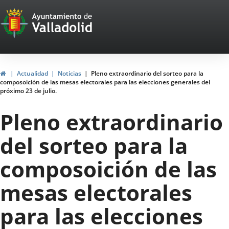
Portal
Saltar al contenido
Web
del
Ayuntamiento
Inicio
Actualidad
Noticias
Pleno extraordinario del sorteo para la
composoición de las mesas electorales para las elecciones generales del
de
próximo 23 de julio.
Valladolid
Pleno extraordinario
del sorteo para la
composoición de las
mesas electorales
para las elecciones