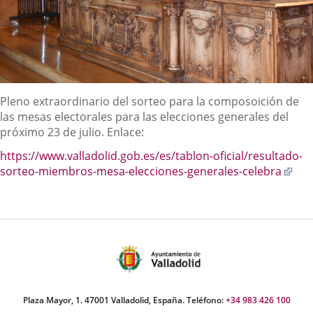
Descripción
Pleno extraordinario del sorteo para la composoición de
las mesas electorales para las elecciones generales del
próximo 23 de julio. Enlace:
https://www.valladolid.gob.es/es/tablon-oficial/resultado-
Enl
sorteo-miembros-mesa-elecciones-generales-celebra
a
una
apl
ext
Plaza Mayor, 1. 47001 Valladolid, España. Teléfono:
+34 983 426 100