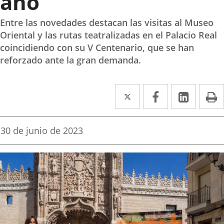
año
Entre las novedades destacan las visitas al Museo
Oriental y las rutas teatralizadas en el Palacio Real
coincidiendo con su V Centenario, que se han
reforzado ante la gran demanda.
Twitter
Enlace
Facebook
Enlace
Linked
Enlace
P
a
a
a
una
una
una
Fecha
30 de junio de 2023
de
aplicación
aplicación
aplica
la
noticia
externa.
externa.
extern