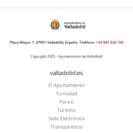
iders:
Plaza Mayor, 1. 47001 Valladolid, España. Teléfono:
+34 983 426 100
Copyright 2025 - Ayuntamiento de Valladolid
valladolid.es
El Ayuntamiento
Tu ciudad
Para ti
This
Turismo
link
Link
Sede Electrónica
will
to
Transparencia