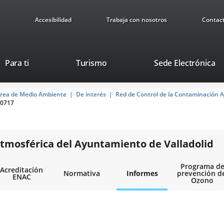
Accesibilidad
Trabaja con nosotros
Contac
Este
En
Para ti
Turismo
Sede Electrónica
enlace
a
se
u
rea de Medio Ambiente
De interés
abrirá
Red de Control de la Contaminación A
ap
0717
en
ex
una
ventana
nueva.
tmosférica del Ayuntamiento de Valladolid
Programa d
Acreditación
Normativa
Informes
prevención d
ENAC
Ozono