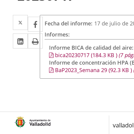
Twitter
Enlace
Facebook
Enlace
Fecha del informe
17 de julio de 
a
a
Informes
LinkedIn
Enlace
Imprimir
una
una
a
Informe BICA de calidad del aire
aplicación
aplicación
bica20230717
(184.3
KB
)
(7 pág
una
externa.
externa.
Informe de concentración HPA (B
aplicación
BaP2023_Semana 29
(92.3
KB
)
externa.
valladol