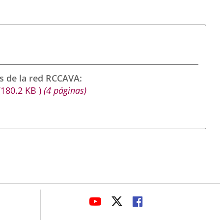
s de la red RCCAVA
(180.2
KB
)
(4 páginas)
avaHeaderSocial
ENLACE
ENLACE
ENLACE
A
A
A