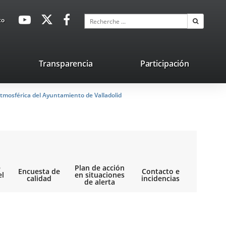
avaHeaderSocial
Enlace
Enlace
Enlace
Recherche
to
Recherch
a
a
a
una
una
una
aplicación
aplicación
aplicación
lace
Transparencia
Participación
externa.
externa.
externa.
na
tmosférica del Ayuntamiento de Valladolid
licación
terna.
e
Plan de acción
Encuesta de
Contacto e
el
en situaciones
calidad
incidencias
de alerta