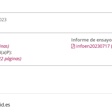
2023
Informe de ensayo
inas)
infoen20230717
(a)P)
(2 páginas)
id.es