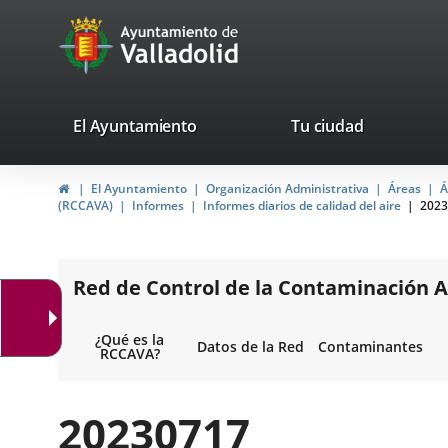
Portal
Saltar al contenido
avaTop
Web
del
Ayuntamiento
valladolid.es
El Ayuntamiento
Tu ciudad
de
Inicio
El Ayuntamiento
Organización Administrativa
Áreas
Á
Valladolid
(RCCAVA)
Informes
Informes diarios de calidad del aire
2023
Red de Control de la Contaminación A
¿Qué es la
Datos de la Red
Contaminantes
RCCAVA?
20230717