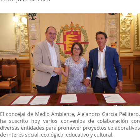
de
aplicación
aplicación
aplica
la
noticia
externa.
externa.
extern
Descripción
El concejal de Medio Ambiente, Alejandro García Pellitero,
ha suscrito hoy varios convenios de colaboración con
diversas entidades para promover proyectos colaborativos
de interés social, ecológico, educativo y cultural.