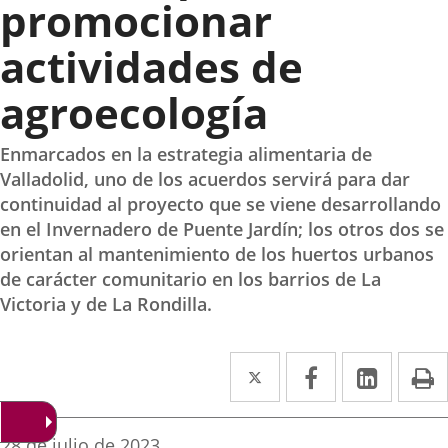
promocionar
actividades de
agroecología
Enmarcados en la estrategia alimentaria de
Valladolid, uno de los acuerdos servirá para dar
continuidad al proyecto que se viene desarrollando
en el Invernadero de Puente Jardín; los otros dos se
orientan al mantenimiento de los huertos urbanos
de carácter comunitario en los barrios de La
Victoria y de La Rondilla.
Twitter
Enlace
Facebook
Enlace
Linke
Enlace
I
a
a
a
una
una
una
Fecha
28 de julio de 2023