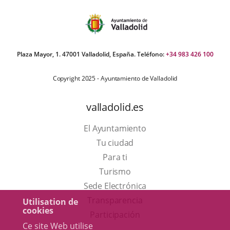
Plaza Mayor, 1. 47001 Valladolid, España. Teléfono:
+34 983 426 100
Copyright 2025 - Ayuntamiento de Valladolid
valladolid.es
El Ayuntamiento
Tu ciudad
Para ti
Este
Turismo
enlace
Enlace
Sede Electrónica
se
a
Transparencia
Utilisation de
cookies
abrirá
una
Participación
Ce site Web utilise
en
aplicación