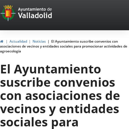
Portal
Saltar al contenido
Web
del
Ayuntamiento
Inicio
Actualidad
Noticias
El Ayuntamiento suscribe convenios con
asociaciones de vecinos y entidades sociales para promocionar actividades de
de
agroecología
Valladolid
El Ayuntamiento
suscribe convenios
con asociaciones de
vecinos y entidades
sociales para