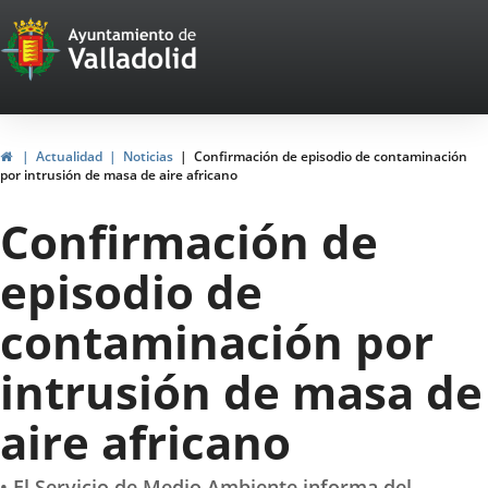
Portal
Saltar al contenido
Web
del
Ayuntamiento
Inicio
Actualidad
Noticias
Confirmación de episodio de contaminación
por intrusión de masa de aire africano
de
Confirmación de
Valladolid
episodio de
contaminación por
intrusión de masa de
aire africano
• El Servicio de Medio Ambiente informa del