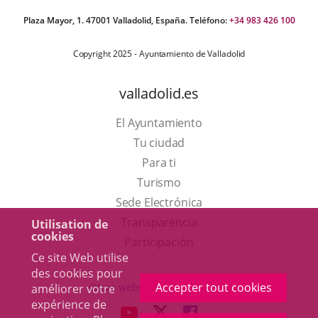
Plaza Mayor, 1. 47001 Valladolid, España. Teléfono:
+34 983 426 100
Copyright 2025 - Ayuntamiento de Valladolid
valladolid.es
El Ayuntamiento
Tu ciudad
Para ti
Este
Turismo
enlace
Enlace
Sede Electrónica
se
a
Transparencia
Utilisation de
cookies
abrirá
una
Participación
Ce site Web utilise
en
aplicación
des cookies pour
una
externa.
Accepter tout cookies
Otras webs del ayuntamiento
améliorer votre
ventana
expérience de
aderSocial
ENLACE
ENLACE
ENLACE