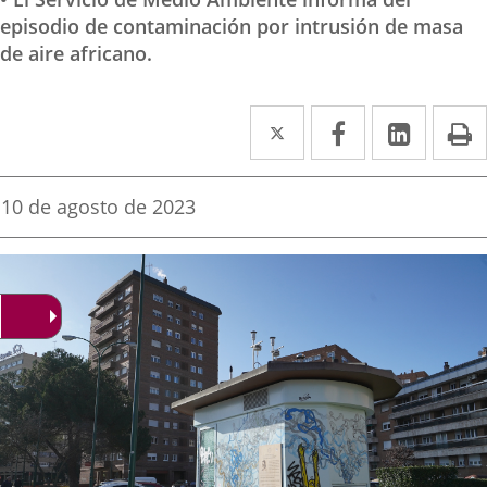
episodio de contaminación por intrusión de masa
de aire africano.
Twitter
Enlace
Facebook
Enlace
Linke
Enlace
I
a
a
a
una
una
una
Fecha
10 de agosto de 2023
de
aplicación
aplicación
aplica
la
noticia
externa.
externa.
extern