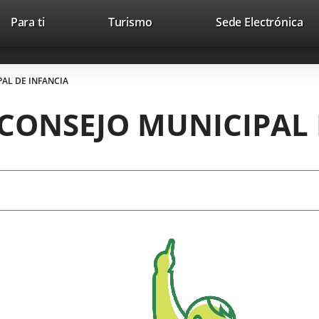
Este
En
Para ti
Turismo
Sede Electrónica
Accesibilidad
Trabaja con nosotros
Contac
enlace
a
se
un
abrirá
apl
AL DE INFANCIA
en
ext
una
CONSEJO MUNICIPAL 
ventana
nueva.