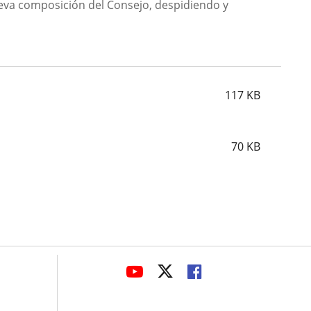
nueva composición del Consejo, despidiendo y
117
KB
70
KB
avaHeaderSocial
ENLACE
ENLACE
ENLACE
A
A
A
UNA
UNA
UNA