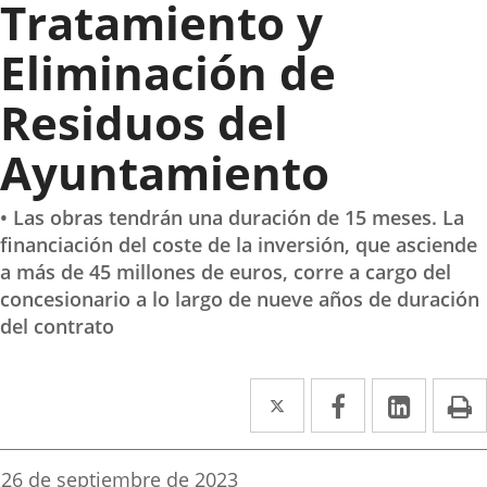
Tratamiento y
Eliminación de
Residuos del
Ayuntamiento
• Las obras tendrán una duración de 15 meses. La
financiación del coste de la inversión, que asciende
a más de 45 millones de euros, corre a cargo del
concesionario a lo largo de nueve años de duración
del contrato
Twitter
Enlace
Facebook
Enlace
Linked
Enlace
P
a
a
a
una
una
una
Fecha
26 de septiembre de 2023