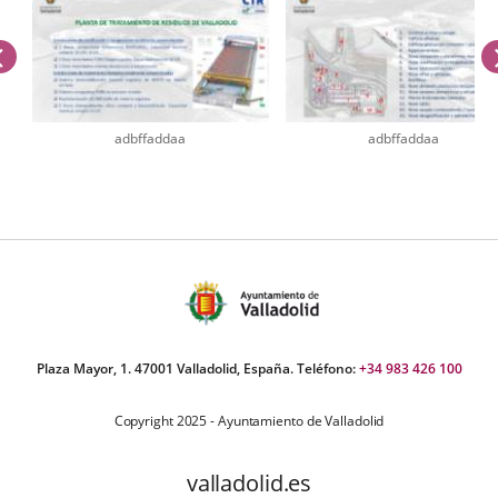
previus
adbffaddaa
adbffaddaa
umber
iders:
Plaza Mayor, 1. 47001 Valladolid, España. Teléfono:
+34 983 426 100
Copyright 2025 - Ayuntamiento de Valladolid
valladolid.es