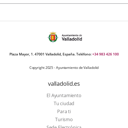
Plaza Mayor, 1. 47001 Valladolid, España. Teléfono:
+34 983 426 100
Copyright 2025 - Ayuntamiento de Valladolid
valladolid.es
El Ayuntamiento
Tu ciudad
Para ti
Este
Turismo
enlace
Enlace
Sede Electrónica