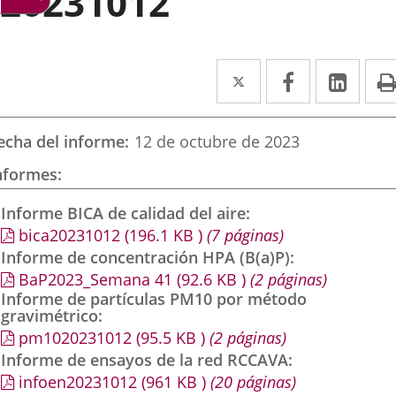
20231012
Twitter
Enlace
Facebook
Enlace
Link
Enla
a
a
a
una
una
una
echa del informe
12 de octubre de 2023
aplicación
aplicación
aplic
nformes
externa.
externa.
exte
Informe BICA de calidad del aire
bica20231012
(196.1
KB
)
(7 páginas)
Informe de concentración HPA (B(a)P)
BaP2023_Semana 41
(92.6
KB
)
(2 páginas)
Informe de partículas PM10 por método
gravimétrico
pm1020231012
(95.5
KB
)
(2 páginas)
Informe de ensayos de la red RCCAVA
infoen20231012
(961
KB
)
(20 páginas)