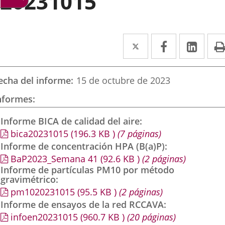
20231015
Twitter
Enlace
Facebook
Enlace
Link
Enla
a
a
a
una
una
una
echa del informe
15 de octubre de 2023
aplicación
aplicación
aplic
nformes
externa.
externa.
exte
Informe BICA de calidad del aire
bica20231015
(196.3
KB
)
(7 páginas)
Informe de concentración HPA (B(a)P)
BaP2023_Semana 41
(92.6
KB
)
(2 páginas)
Informe de partículas PM10 por método
gravimétrico
pm1020231015
(95.5
KB
)
(2 páginas)
Informe de ensayos de la red RCCAVA
infoen20231015
(960.7
KB
)
(20 páginas)