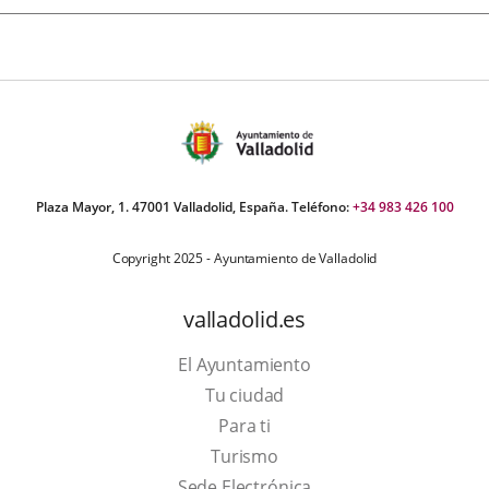
Plaza Mayor, 1. 47001 Valladolid, España. Teléfono:
+34 983 426 100
Copyright 2025 - Ayuntamiento de Valladolid
valladolid.es
El Ayuntamiento
Tu ciudad
Para ti
This
Turismo
link
Link
Sede Electrónica