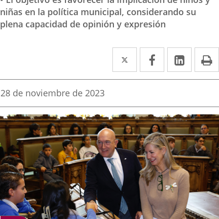
niñas en la política municipal, considerando su
plena capacidad de opinión y expresión
Twitter
Enlace
Facebook
Enlace
Linked
Enlace
P
a
a
a
una
una
una
Fecha
28 de noviembre de 2023
de
aplicación
aplicación
aplica
la
noticia
externa.
externa.
extern