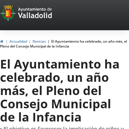
Portal
Jump to content
Web
del
Ayuntamiento
Home
Actualidad
Noticias
El Ayuntamiento ha celebrado, un año más, el
Pleno del Consejo Municipal de la Infancia
de
El Ayuntamiento ha
Valladolid
celebrado, un año
más, el Pleno del
Consejo Municipal
de la Infancia
• El objetivo es favorecer la implicación de niños y