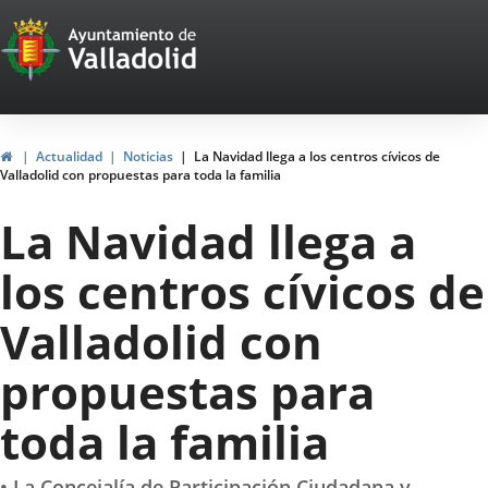
Portal
Saltar al contenido
Web
del
Ayuntamiento
Inicio
Actualidad
Noticias
La Navidad llega a los centros cívicos de
Valladolid con propuestas para toda la familia
de
La Navidad llega a
Valladolid
los centros cívicos de
Valladolid con
propuestas para
toda la familia
• La Concejalía de Participación Ciudadana y