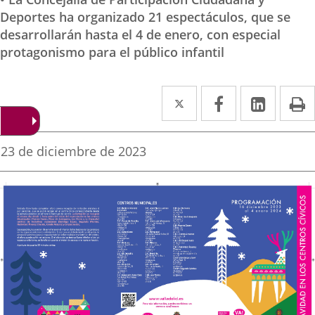
Deportes ha organizado 21 espectáculos, que se
desarrollarán hasta el 4 de enero, con especial
protagonismo para el público infantil
Twitter
Enlace
Facebook
Enlace
Linke
Enlace
I
a
a
a
una
una
una
Fecha
23 de diciembre de 2023
de
aplicación
aplicación
aplica
la
noticia
externa.
externa.
extern