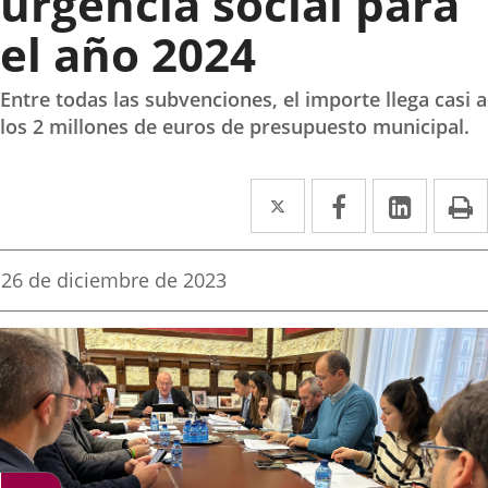
urgencia social para
el año 2024
Entre todas las subvenciones, el importe llega casi a
los 2 millones de euros de presupuesto municipal.
Twitter
Enlace
Facebook
Enlace
Linked
Enlace
P
a
a
a
una
una
una
Fecha
26 de diciembre de 2023
de
aplicación
aplicación
aplica
la
noticia
externa.
externa.
extern