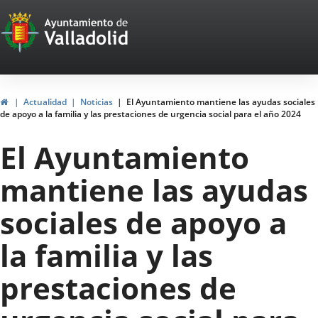
Portal
Jump to content
Web
del
Ayuntamiento
Home
Actualidad
Noticias
El Ayuntamiento mantiene las ayudas sociales
de apoyo a la familia y las prestaciones de urgencia social para el año 2024
de
El Ayuntamiento
Valladolid
mantiene las ayudas
sociales de apoyo a
la familia y las
prestaciones de