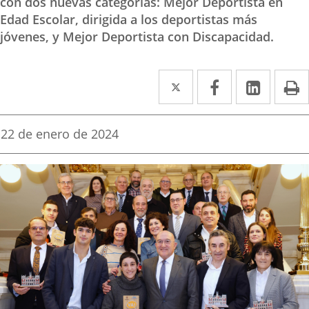
con dos nuevas categorías: Mejor Deportista en
Edad Escolar, dirigida a los deportistas más
jóvenes, y Mejor Deportista con Discapacidad.
Twitter
Enlace
Facebook
Enlace
Linked
Enlace
P
a
a
a
una
una
una
Fecha
22 de enero de 2024
de
aplicación
aplicación
aplica
la
noticia
externa.
externa.
extern