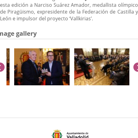
esta edición a Narciso Suárez Amador, medallista olímpico
de Piragüismo, expresidente de la Federación de Castilla y
León e impulsor del proyecto ‘Vallkirias’.
mage gallery
previus
umber
iders: