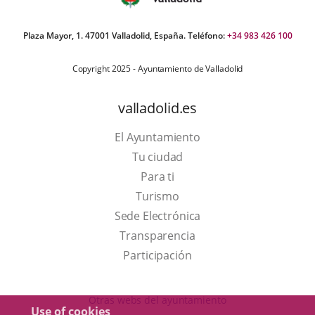
Plaza Mayor, 1. 47001 Valladolid, España. Teléfono:
+34 983 426 100
Copyright 2025 - Ayuntamiento de Valladolid
valladolid.es
El Ayuntamiento
Tu ciudad
Para ti
This
Turismo
link
Link
Sede Electrónica
will
to
Transparencia
open
external
Participación
in
application.
a
Otras webs del ayuntamiento
Use of cookies
pop-