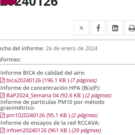
20240126
Twitter
Enlace
Facebook
Enlace
Link
Enla
a
a
a
una
una
una
echa del informe
26 de enero de 2024
aplicación
aplicación
aplic
nformes
externa.
externa.
exte
Informe BICA de calidad del aire
bica20240126
(196.1
KB
)
(7 páginas)
Informe de concentración HPA (B(a)P)
BaP2024_Semana 04
(92.6
KB
)
(2 páginas)
Informe de partículas PM10 por método
gravimétrico
pm1020240126
(95.1
KB
)
(2 páginas)
Informe de ensayos de la red RCCAVA
infoen20240126
(961
KB
)
(20 páginas)