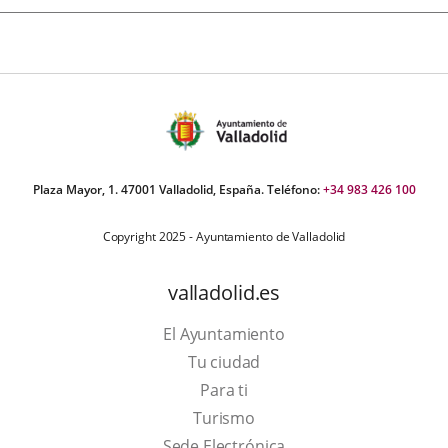
Plaza Mayor, 1. 47001 Valladolid, España. Teléfono:
+34 983 426 100
Copyright 2025 - Ayuntamiento de Valladolid
valladolid.es
El Ayuntamiento
Tu ciudad
Para ti
Este
Turismo
enlace
Enlace
Sede Electrónica