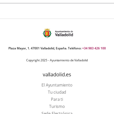
Plaza Mayor, 1. 47001 Valladolid, España. Teléfono:
+34 983 426 100
Copyright 2025 - Ayuntamiento de Valladolid
valladolid.es
El Ayuntamiento
Tu ciudad
Para ti
Este
Turismo
enlace
Enlace
Sede Electrónica