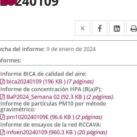
20240109
Twitter
Enlace
Facebook
Enlace
Link
Enla
a
a
a
una
una
una
echa del informe
9 de enero de 2024
aplicación
aplicación
aplic
nformes
externa.
externa.
exte
Informe BICA de calidad del aire
bica20240109
(196
KB
)
(7 páginas)
Informe de concentración HPA (B(a)P)
BaP2024_Semana 02
(92.3
KB
)
(2 páginas)
Informe de partículas PM10 por método
gravimétrico
pm1020240109E
(96.6
KB
)
(2 páginas)
Informe de ensayos de la red RCCAVA
infoen20240109
(960.3
KB
)
(20 páginas)