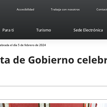
Accesibilidad
Trabaja con nosotros
Contac
Este
En
Para ti
Turismo
Sede Electrónica
enlace
a
se
u
ebrada el día 5 de febrero de 2024
abrirá
ap
en
ex
ta de Gobierno celebr
una
ventana
nueva.