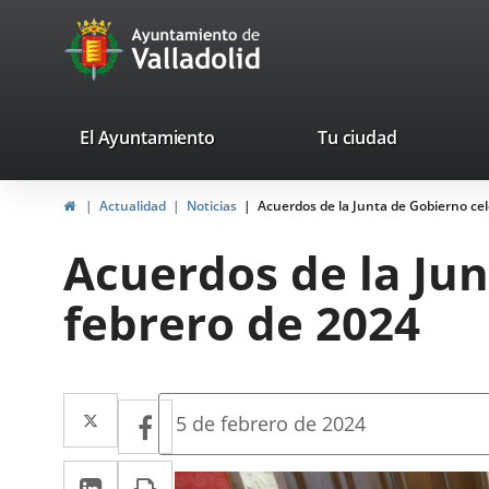
Portal
Saltar al contenido
avaTop
Web
del
Ayuntamiento
valladolid.es
El Ayuntamiento
Tu ciudad
de
Inicio
Actualidad
Noticias
Acuerdos de la Junta de Gobierno cel
Valladolid
Acuerdos de la Jun
febrero de 2024
Twitter
Enlace
Facebook
Enlace
Fecha
5 de febrero de 2024
de
a
a
la
LinkedIn
Enlace
Imprimir
una
noticia