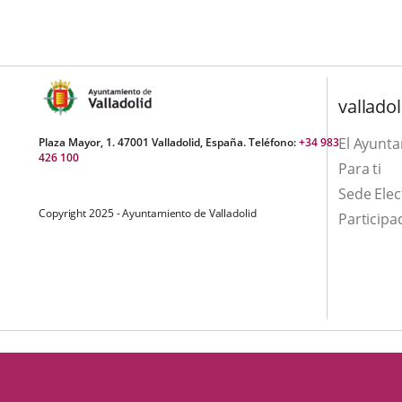
una
externa.
externa.
aplicación
externa.
valladol
El Ayunt
Plaza Mayor, 1. 47001 Valladolid, España. Teléfono:
+34 983
426 100
Para ti
Sede Elec
Copyright 2025 - Ayuntamiento de Valladolid
Participa