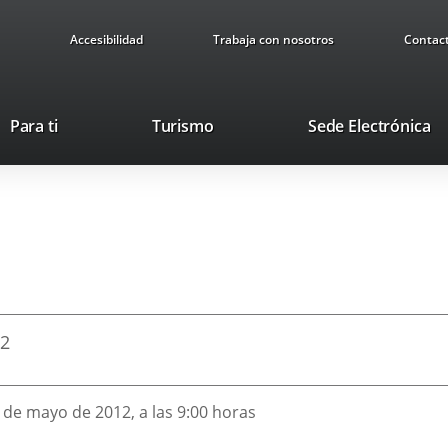
Accesibilidad
Trabaja con nosotros
Contac
This
Li
Para ti
Turismo
Sede Electrónica
link
to
will
ex
open
ap
in
a
pop-
up
window.
12
8 de mayo de 2012, a las 9:00 horas