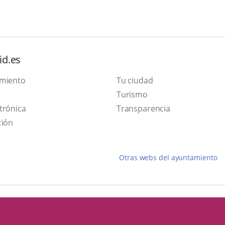
id.es
amiento
Tu ciudad
This
Turismo
Link
link
trónica
Transparencia
to
will
ción
external
open
application.
in
Otras webs del ayuntamiento
a
pop-
up
window.