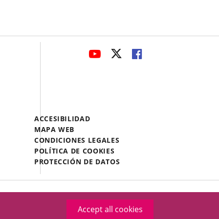
avaHeaderSocial
LINK
LINK
LINK
TO
TO
TO
EXTERNAL
EXTERNAL
EXTERNAL
APPLICATION.
APPLICATION.
APPLICATION.
Menú
ACCESIBILIDAD
Legal
MAPA WEB
Footer
CONDICIONES LEGALES
POLÍTICA DE COOKIES
PROTECCIÓN DE DATOS
Accept all cookies