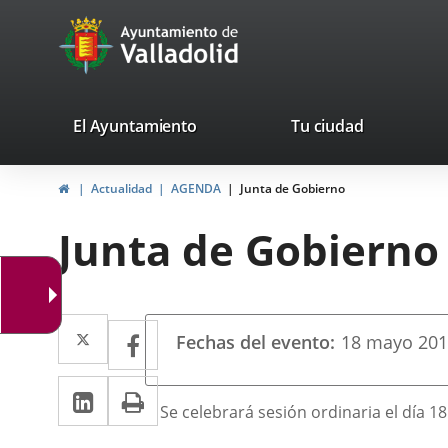
Portal
Jump to content
avaTop
Web
del
Ayuntamiento
valladolid.es
El Ayuntamiento
Tu ciudad
de
Home
Actualidad
AGENDA
Junta de Gobierno
Valladolid
Junta de Gobierno
Datos
Twitter
Enlace
Facebook
Enlace
Fechas del evento
18
mayo
20
del
a
a
evento
Linkedin
Enlace
Print
una
una
Descripción
Se celebrará sesión ordinaria el día 1
a
aplicación
aplicación