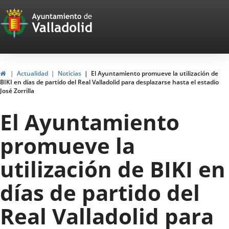
Portal
Saltar al contenido
Web
del
Ayuntamiento
Inicio
Actualidad
Noticias
El Ayuntamiento promueve la utilización de
BIKI en días de partido del Real Valladolid para desplazarse hasta el estadio
de
José Zorrilla
Valladolid
El Ayuntamiento
promueve la
utilización de BIKI en
días de partido del
Real Valladolid para