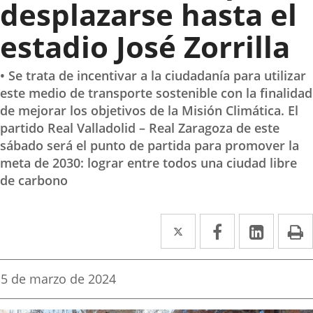
desplazarse hasta el
estadio José Zorrilla
• Se trata de incentivar a la ciudadanía para utilizar
este medio de transporte sostenible con la finalidad
de mejorar los objetivos de la Misión Climática. El
partido Real Valladolid – Real Zaragoza de este
sábado será el punto de partida para promover la
meta de 2030: lograr entre todos una ciudad libre
de carbono
Twitter
Enlace
Facebook
Enlace
Linke
Enlace
I
a
a
a
una
una
una
Fecha
5 de marzo de 2024
de
aplicación
aplicación
aplica
la