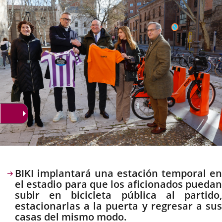
noticia
externa.
externa.
extern
Descripción
BIKI implantará una estación temporal en
el estadio para que los aficionados puedan
subir en bicicleta pública al partido,
estacionarlas a la puerta y regresar a sus
casas del mismo modo.