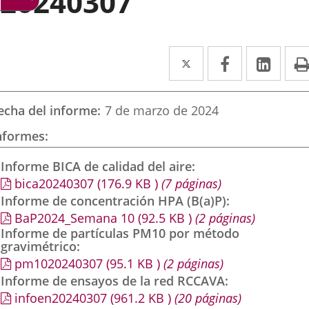
20240307
Twitter
Enlace
Facebook
Enlace
Link
Enla
a
a
a
una
una
una
echa del informe
7 de marzo de 2024
aplicación
aplicación
aplic
nformes
externa.
externa.
exte
Informe BICA de calidad del aire
bica20240307
(176.9
KB
)
(7 páginas)
Informe de concentración HPA (B(a)P)
BaP2024_Semana 10
(92.5
KB
)
(2 páginas)
Informe de partículas PM10 por método
gravimétrico
pm1020240307
(95.1
KB
)
(2 páginas)
Informe de ensayos de la red RCCAVA
infoen20240307
(961.2
KB
)
(20 páginas)