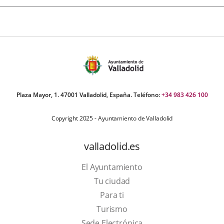
Plaza Mayor, 1. 47001 Valladolid, España. Teléfono:
+34 983 426 100
Copyright 2025 - Ayuntamiento de Valladolid
valladolid.es
El Ayuntamiento
Tu ciudad
Para ti
Este
Turismo
enlace
Enlace
Sede Electrónica