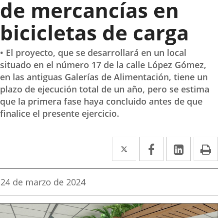
de mercancías en
bicicletas de carga
• El proyecto, que se desarrollará en un local
situado en el número 17 de la calle López Gómez,
en las antiguas Galerías de Alimentación, tiene un
plazo de ejecución total de un año, pero se estima
que la primera fase haya concluido antes de que
finalice el presente ejercicio.
Twitter
Enlace
Facebook
Enlace
Linke
Enlace
I
a
a
a
una
una
una
Fecha
24 de marzo de 2024
de
aplicación
aplicación
aplica
la
noticia
externa.
externa.
extern