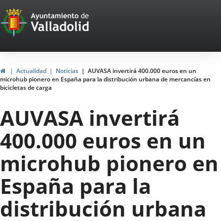
Portal
Saltar al contenido
Web
del
Ayuntamiento
Inicio
Actualidad
Noticias
AUVASA invertirá 400.000 euros en un
microhub pionero en España para la distribución urbana de mercancías en
de
bicicletas de carga
Valladolid
AUVASA invertirá
400.000 euros en un
microhub pionero en
España para la
distribución urbana