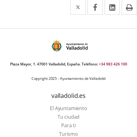
Twitter
Enlace
Facebook
Enlace
Linke
Enlace
I
a
a
a
una
una
una
aplicación
aplicación
aplica
externa.
externa.
extern
Plaza Mayor, 1. 47001 Valladolid, España. Teléfono:
+34 983 426 100
Copyright 2025 - Ayuntamiento de Valladolid
valladolid.es
El Ayuntamiento
Tu ciudad
Para ti
Este
Turismo