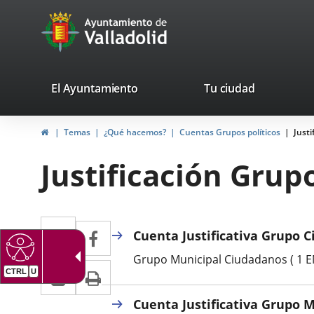
Portal
Saltar al contenido
avaTop
Web
del
Ayuntamiento
valladolid.es
El Ayuntamiento
Tu ciudad
de
Inicio
Temas
¿Qué hacemos?
Cuentas Grupos políticos
Justi
Valladolid
Justificación Grup
Twitter
Enlace
Facebook
Enlace
Cuenta Justificativa Grupo C
a
a
Grupo Municipal Ciudadanos ( 1 ENE
LinkedIn
Enlace
Imprimir
una
CTRL
U
una
a
aplicación
aplicación
Cuenta Justificativa Grupo 