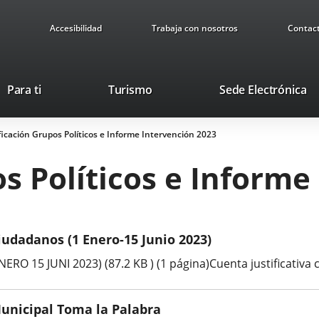
Accesibilidad
Trabaja con nosotros
Contac
Este
En
Para ti
Turismo
Sede Electrónica
enlace
a
se
u
ficación Grupos Políticos e Informe Intervención 2023
abrirá
ap
en
ex
os Políticos e Informe
una
ventana
nueva.
iudadanos (1 Enero-15 Junio 2023)
RO 15 JUNI 2023) (87.2 KB ) (1 página)Cuenta justificativa 
Municipal Toma la Palabra