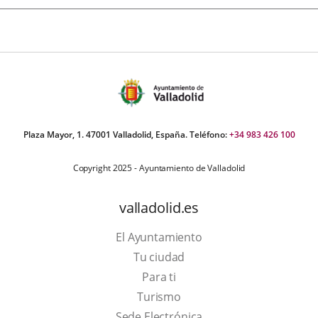
Plaza Mayor, 1. 47001 Valladolid, España. Teléfono:
+34 983 426 100
Copyright 2025 - Ayuntamiento de Valladolid
valladolid.es
El Ayuntamiento
Tu ciudad
Para ti
This
Turismo
link
Link
Sede Electrónica