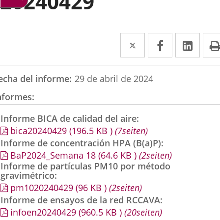
20240429
Twitter
Enlace
Facebook
Enlace
Link
Enla
a
a
a
una
una
una
echa del informe
29 de abril de 2024
aplicación
aplicación
aplic
nformes
externa.
externa.
exte
Informe BICA de calidad del aire
bica20240429
(196.5
KB
)
(7seiten)
Informe de concentración HPA (B(a)P)
BaP2024_Semana 18
(64.6
KB
)
(2seiten)
Informe de partículas PM10 por método
gravimétrico
pm1020240429
(96
KB
)
(2seiten)
Informe de ensayos de la red RCCAVA
infoen20240429
(960.5
KB
)
(20seiten)