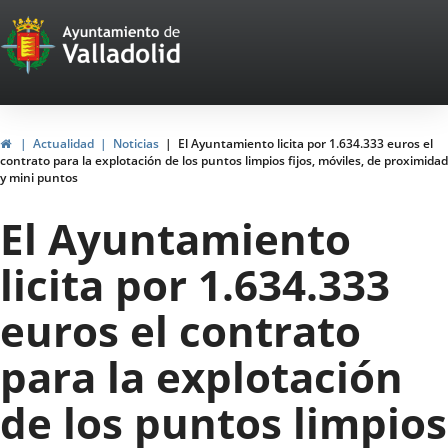
Portal
Saltar al contenido
Web
del
Ayuntamiento
Inicio
Actualidad
Noticias
El Ayuntamiento licita por 1.634.333 euros el
contrato para la explotación de los puntos limpios fijos, móviles, de proximidad
de
y mini puntos
Valladolid
El Ayuntamiento
licita por 1.634.333
euros el contrato
para la explotación
de los puntos limpios