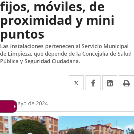
fijos, móviles, de
proximidad y mini
puntos
Las instalaciones pertenecen al Servicio Municipal
de Limpieza, que depende de la Concejalía de Salud
Pública y Seguridad Ciudadana.
Twitter
Enlace
Facebook
Enlace
Linke
Enlace
I
a
a
a
una
una
una
Fecha
6 de mayo de 2024
de
aplicación
aplicación
aplica
la
noticia
externa.
externa.
extern