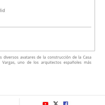
lid
s diversos avatares de la construcción de la Casa
 y Vargas, uno de los arquitectos españoles más
avaHeaderSocial
LINK
LINK
LINK