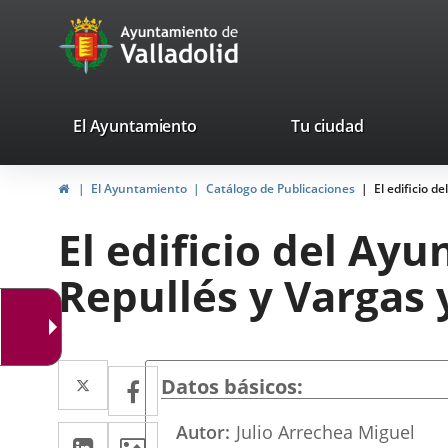
Portal
Jump to content
avaTop
Web
del
Ayuntamiento
valladolid.es
El Ayuntamiento
Tu ciudad
de
Home
El Ayuntamiento
Catálogo de Publicaciones
El edificio d
Valladolid
El edificio del Ay
Repullés y Vargas y
Twitter
Enlace
Facebook
Enlace
Datos básicos
a
a
Autor
Julio Arrechea Miguel
Linkedin
Enlace
Images
una