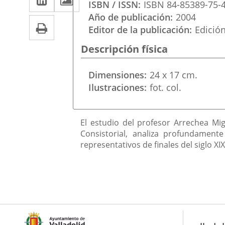
una
ISBN / ISSN
ISBN 84-85389-75-
a
aplicación
aplicación
Año de publicación
2004
Print
una
Editor de la publicación
Edició
externa.
externa.
aplicación
Descripción física
externa.
Dimensiones
24 x 17 cm.
Ilustraciones
fot. col.
Descripción
El estudio del profesor Arrechea Mig
Consistorial, analiza profundament
representativos de finales del siglo XIX