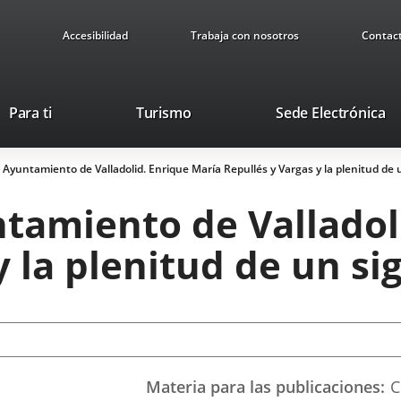
Accesibilidad
Trabaja con nosotros
Contac
This
Li
Para ti
Turismo
Sede Electrónica
link
to
will
ex
el Ayuntamiento de Valladolid. Enrique María Repullés y Vargas y la plenitud de 
open
ap
in
untamiento de Vallado
a
pop-
 la plenitud de un si
up
window.
Materia para las publicaciones
C