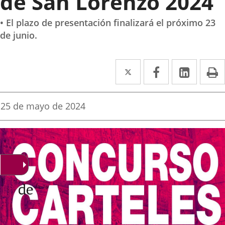
de San Lorenzo 2024
• El plazo de presentación finalizará el próximo 23
de junio.
Twitter
Enlace
Facebook
Enlace
Linked
Enlace
P
a
a
a
una
una
una
Fecha
25 de mayo de 2024
de
aplicación
aplicación
aplica
la
noticia
externa.
externa.
extern