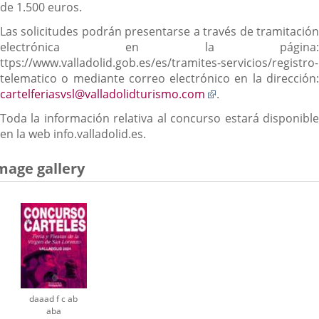
de 1.500 euros.
Las solicitudes podrán presentarse a través de tramitación
electrónica en la página:
ttps://www.valladolid.gob.es/es/tramites-servicios/registro-
telematico o mediante correo electrónico en la dirección:
Enlace
cartelferiasvsl@valladolidturismo.com
.
a
Toda la información relativa al concurso estará disponible
una
en la web info.valladolid.es.
aplicación
externa.
mage gallery
daaad f c ab
aba