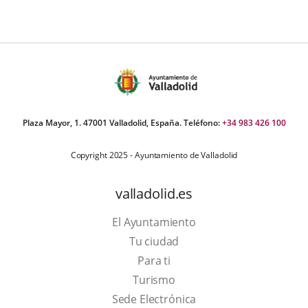
Plaza Mayor, 1. 47001 Valladolid, España. Teléfono:
+34 983 426 100
Copyright 2025 - Ayuntamiento de Valladolid
valladolid.es
El Ayuntamiento
Tu ciudad
Para ti
This
Turismo
link
Link
Sede Electrónica