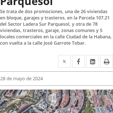
Parquesol
Se trata de dos promociones, una de 26 viviendas
en bloque, garajes y trasteros, en la Parcela 107.21
del Sector Ladera Sur Parquesol, y otra de 78
viviendas, trasteros, garaje, zonas comunes y 5
locales comerciales en la calle Ciudad de la Habana,
con vuelta a la calle José Garrote Tobar.
Twitter
Enlace
Facebook
Enlace
Linke
Enlace
I
a
a
a
una
una
una
Fecha
28 de mayo de 2024
de
aplicación
aplicación
aplica
la
noticia
externa.
externa.
extern