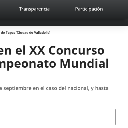
nk
Transparencia
Participación
avaHeaderSocial
Link
Link
Link
Search
to
Search
to
to
to
ernal
external
external
external
lication.
application.
application.
application.
de Tapas ‘Ciudad de Valladolid’
 en el XX Concurso
Campeonato Mundial
 septiembre en el caso del nacional, y hasta