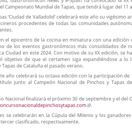
olid, Gastronomicon News y e-Spain ha convocado la XX 
ón del Campeonato Mundial de Tapas, que tendrá lugar del 11 
as ‘Ciudad de Valladolid’ celebrará este año su vigésimo an
ocineros procedentes de todas las comunidades autónoma
antes.
en el epicentro de la cocina en miniatura con una edición 
uno de los eventos gastronómicos más consolidados de nu
rca Ciudad en este 2024. Con motivo de su XX edición, s
l objetivo de que el certamen siga expandiéndose a lo la
y Tapas de Cataluña el pasado verano.
e año celebrará su octava edición con la participación de
título junto al Campeón Nacional de Pinchos y Tapas de 
rso Nacional finalizará el próximo 30 de septiembre y el d
Enlace
oncursonacionaldepinchosytapas.com
.
a
s se celebrarán en la Cúpula del Milenio y los ganadores 
una
tercer clasificado, respectivamente.
aplicación
externa.