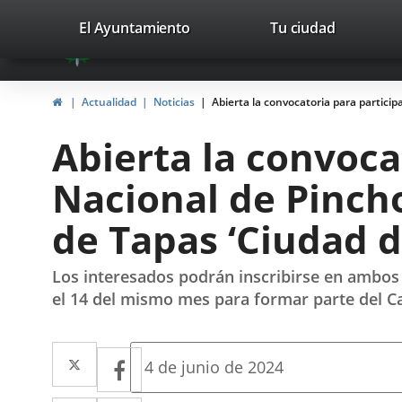
Portal
Jump to content
valladolid.es
El Ayuntamiento
Tu ciudad
avaTop
Web
del
Home
Actualidad
Noticias
Abierta la convocatoria para particip
Ayuntamiento
Abierta la convoca
de
Nacional de Pinch
Valladolid
de Tapas ‘Ciudad d
Los interesados podrán inscribirse en ambos 
el 14 del mismo mes para formar parte del 
Twitter
Enlace
Facebook
Enlace
Fecha
4 de junio de 2024
de
a
a
la