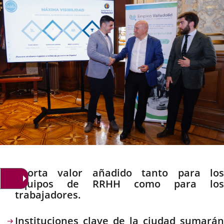
noticia
externa.
externa.
extern
Descripción
Aporta valor añadido tanto para los
equipos de RRHH como para los
trabajadores.
Instituciones clave de la ciudad sumarán