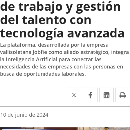
de trabajo y gestión
del talento con
tecnología avanzada
La plataforma, desarrollada por la empresa
vallisoletana Jobfie como aliado estratégico, integra
la Inteligencia Artificial para conectar las
necesidades de las empresas con las personas en
busca de oportunidades laborales.
Twitter
Enlace
Facebook
Enlace
Linke
Enlace
I
a
a
a
una
una
una
Fecha
10 de junio de 2024
de
aplicación
aplicación
aplica
la