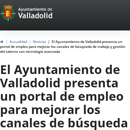
Portal
Saltar al contenido
Web
del
Ayuntamiento
Inicio
Actualidad
Noticias
El Ayuntamiento de Valladolid presenta un
portal de empleo para mejorar los canales de búsqueda de trabajo y gestión
de
del talento con tecnología avanzada
Valladolid
El Ayuntamiento de
Valladolid presenta
un portal de empleo
para mejorar los
canales de búsqueda