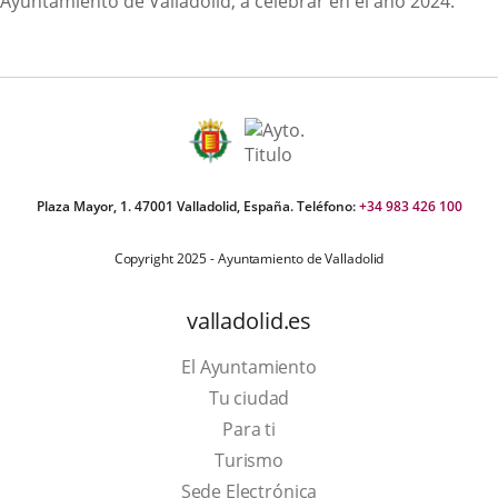
Ayuntamiento de Valladolid, a celebrar en el año 2024.
Plaza Mayor, 1. 47001 Valladolid, España. Teléfono:
+34 983 426 100
Copyright 2025 - Ayuntamiento de Valladolid
valladolid.es
El Ayuntamiento
Tu ciudad
Para ti
Este
Turismo
enlace
Enlace
Sede Electrónica