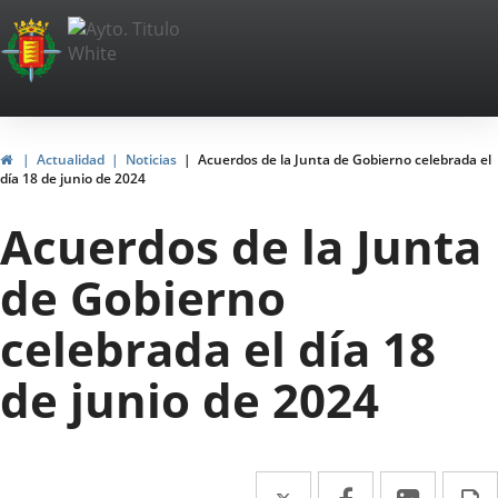
Portal
Saltar al contenido
Web
del
Ayuntamiento
Inicio
Actualidad
Noticias
Acuerdos de la Junta de Gobierno celebrada el
día 18 de junio de 2024
de
Acuerdos de la Junta
Valladolid
de Gobierno
celebrada el día 18
de junio de 2024
Twitter
Enlace
Facebook
Enlace
Linke
Enlace
I