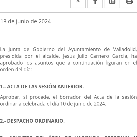
a
a
a
una
una
una
Fecha
18 de junio de 2024
de
aplicación
aplicación
aplica
la
noticia
externa.
externa.
extern
Descripción
La Junta de Gobierno del Ayuntamiento de Valladolid,
presidida por el alcalde, Jesús Julio Carnero García, ha
aprobado los asuntos que a continuación figuran en el
orden del día:
1.- ACTA DE LAS SESIÓN ANTERIOR.
Aprobar, si procede, el borrador del Acta de la sesión
ordinaria celebrada el día 10 de junio de 2024.
2.- DESPACHO ORDINARIO.