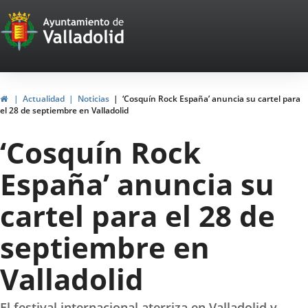
Portal
Saltar al contenido
Web
del
Ayuntamiento
Inicio
Actualidad
Noticias
‘Cosquín Rock España’ anuncia su cartel para
el 28 de septiembre en Valladolid
de
‘Cosquín Rock
Valladolid
España’ anuncia su
cartel para el 28 de
septiembre en
Valladolid
El festival internacional aterriza en Valladolid y