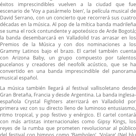
éxitos imprescindibles vuelven a la ciudad que fue
escenario de ‘Voy a pasármelo bien’, la película musical de
David Serrano, con un concierto que recorrerá sus cuatro
décadas en la música. Al pop de la mítica banda madrileña
se suma el rock contundente y apoteósico de Arde Bogotá;
la banda desembarcará en Valladolid tras arrasar en los
Premios de la Música y con dos nominaciones a los
Grammy Latinos bajo el brazo. El cartel también cuenta
con Arizona Baby, un grupo compuesto por talentos
pucelanos y creadores del neofolk acústico, que se ha
convertido en una banda imprescindible del panorama
musical español.
La música también llegará al festival vallisoletano desde
Gran Bretaña, Francia y desde Argentina. La banda inglesa-
española Crystal Fighters aterrizará en Valladolid por
primera vez con su directo lleno de luminoso entusiasmo,
ritmo tropical, y pop festivo y enérgico. El cartel contará
con más artistas internacionales como Gipsy Kings, los
reyes de la rumba que prometen revolucionar al público
del festival con himnos como ‘Bamboleo’, ‘Volare’ (Nel blu