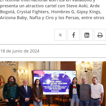
presenta un atractivo cartel con Steve Aoki, Arde
Bogotá, Crystal Fighters, Hombres G, Gipsy Kings,
Arizona Baby, Nafta y Ciro y los Persas, entre otros
Twitter
Enlace
Facebook
Enlace
Linke
Enlace
I
a
a
a
una
una
una
Fecha
18 de junio de 2024
de
aplicación
aplicación
aplica
la
noticia
externa.
externa.
extern