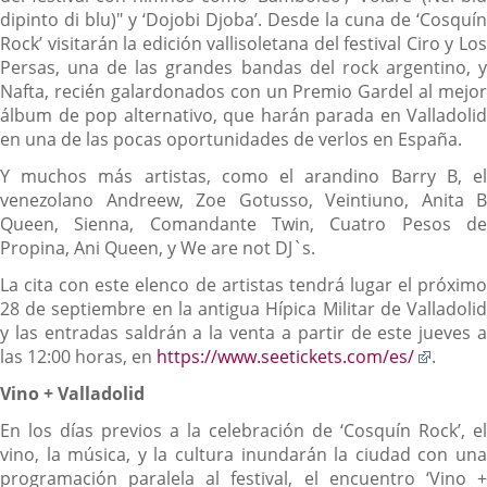
dipinto di blu)" y ‘Dojobi Djoba’. Desde la cuna de ‘Cosquín
Rock’ visitarán la edición vallisoletana del festival Ciro y Los
Persas, una de las grandes bandas del rock argentino, y
Nafta, recién galardonados con un Premio Gardel al mejor
álbum de pop alternativo, que harán parada en Valladolid
en una de las pocas oportunidades de verlos en España.
Y muchos más artistas, como el arandino Barry B, el
venezolano Andreew, Zoe Gotusso, Veintiuno, Anita B
Queen, Sienna, Comandante Twin, Cuatro Pesos de
Propina, Ani Queen, y We are not DJ`s.
La cita con este elenco de artistas tendrá lugar el próximo
28 de septiembre en la antigua Hípica Militar de Valladolid
y las entradas saldrán a la venta a partir de este jueves a
Enlace
las 12:00 horas, en
https://www.seetickets.com/es/
.
a
Vino + Valladolid
una
aplica
En los días previos a la celebración de ‘Cosquín Rock’, el
extern
vino, la música, y la cultura inundarán la ciudad con una
programación paralela al festival, el encuentro ‘Vino +