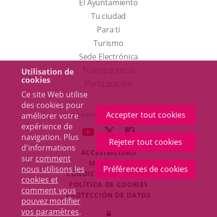
El Ayuntamiento
Tu ciudad
Para ti
Este
Turismo
enlace
Enlace
Sede Electrónica
se
a
Transparencia
Utilisation de
cookies
abrirá
una
Participación
Ce site Web utilise
en
aplicación
des cookies pour
una
externa.
Accepter tout cookies
Otras webs del ayuntamiento
améliorer votre
ventana
expérience de
aderSocial
ENLACE
ENLACE
ENLACE
navigation. Plus
nueva.
Rejeter tout cookies
A
A
A
d'informations
ACCESIBILIDAD
UNA
UNA
UNA
sur
comment
MAPA WEB
APLICACIÓN
APLICACIÓN
APLICACIÓN
nous utilisons les
Préférences de cookies
r
CONDICIONES LEGALES
EXTERNA.
EXTERNA.
EXTERNA.
cookies et
POLÍTICA DE COOKIES
comment vous
PROTECCIÓN DE DATOS
pouvez modifier
Toggl
vos paramètres
.
Iniciar
navig