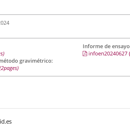
2024
Informe de ensayo
s)
infoen20240627
 método gravimétrico
(2pages)
id.es