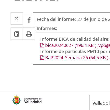
Twitter
Enlace
Facebook
Enlace
Fecha del informe
27 de junio de 
a
a
Informes
LinkedIn
Enlace
Imprimir
una
una
a
Informe BICA de calidad del aire
aplicación
aplicación
bica20240627
(196.4
KB
)
(7page
una
externa.
externa.
Informe de partículas PM10 por
aplicación
BaP2024_Semana 26
(64.5
KB
)
externa.
valladol