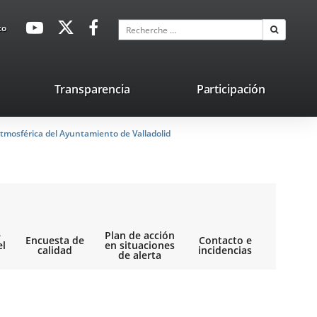
avaHeaderSocial
Enlace
Enlace
Enlace
Recherche
to
Recherch
a
a
a
una
una
una
aplicación
aplicación
aplicación
lace
Transparencia
Participación
externa.
externa.
externa.
na
tmosférica del Ayuntamiento de Valladolid
licación
terna.
e
Plan de acción
Encuesta de
Contacto e
el
en situaciones
calidad
incidencias
de alerta