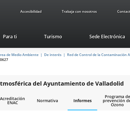
Accesibilidad
Trabaja con nosotros
Contac
Este
En
Para ti
Turismo
Sede Electrónica
enlace
a
se
u
rea de Medio Ambiente
De interés
abrirá
Red de Control de la Contaminación A
ap
0627
en
ex
una
ventana
nueva.
tmosférica del Ayuntamiento de Valladolid
Programa d
Acreditación
Normativa
Informes
prevención d
ENAC
Ozono