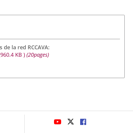
s de la red RCCAVA
(960.4
KB
)
(20pages)
avaHeaderSocial
ENLACE
ENLACE
ENLACE
A
A
A