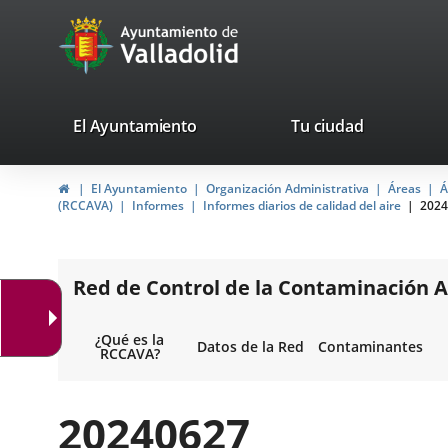
Portal
Saltar al contenido
avaTop
Web
del
Ayuntamiento
valladolid.es
El Ayuntamiento
Tu ciudad
de
Inicio
El Ayuntamiento
Organización Administrativa
Áreas
Á
Valladolid
(RCCAVA)
Informes
Informes diarios de calidad del aire
2024
Red de Control de la Contaminación A
¿Qué es la
Datos de la Red
Contaminantes
RCCAVA?
20240627